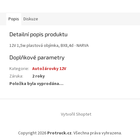
Popis
Diskuze
Detailní popis produktu
12V 1,5w plastová objímka, BX8,4d - NARVA
Doplňkové parametry
Kategorie
:
Autožárovky 12V
Záruka
:
2 roky
Položka byla vyprodána…
Z
á
Vytvořil Shoptet
p
a
t
Copyright 2026
Protruck.cz
. Všechna práva vyhrazena.
í