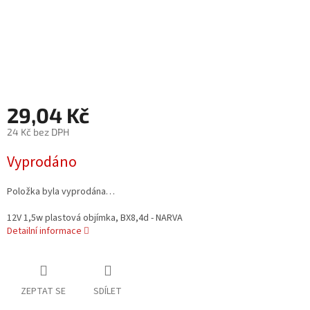
29,04 Kč
24 Kč bez DPH
Měrná
Vyprodáno
cena:
Položka byla vyprodána…
12V 1,5w plastová objímka, BX8,4d - NARVA
Detailní informace
ZEPTAT SE
SDÍLET