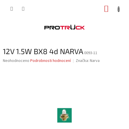
Přejít
NÁKUP
na
obsah
KOŠÍK
12V 1.5W BX8 4d NARVA
0093-11
Průměrné
Neohodnoceno
Podrobnosti hodnocení
Značka:
Narva
hodnocení
produktu
je
0,0
z
5
hvězdiček.