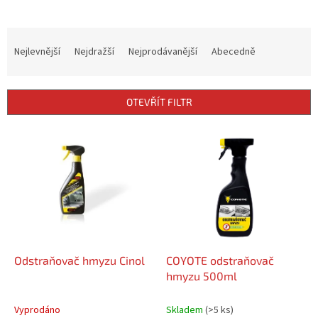
Ř
a
Nejlevnější
Nejdražší
Nejprodávanější
Abecedně
z
e
n
OTEVŘÍT FILTR
í
p
V
r
ý
o
p
d
i
u
s
k
p
t
r
ů
o
d
Odstraňovač hmyzu Cinol
COYOTE odstraňovač
u
hmyzu 500ml
k
t
Vyprodáno
Skladem
(>5 ks)