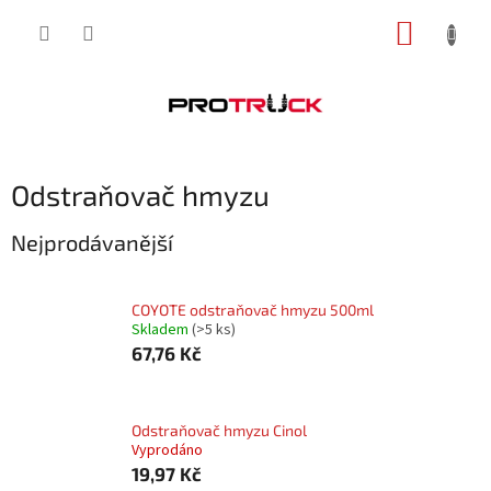
Přejít
NÁKUP
na
obsah
KOŠÍK
Odstraňovač hmyzu
Nejprodávanější
COYOTE odstraňovač hmyzu 500ml
Skladem
(>5 ks)
67,76 Kč
Odstraňovač hmyzu Cinol
Vyprodáno
19,97 Kč