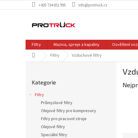
Přejít
+420 734 651 995
info@protruck.cz
na
obsah
Filtry
Maziva, spreje a kapaliny
Osvětlení voz
Domů
Filtry
Vzduchové filtry
P
Vzdu
o
Přeskočit
s
Kategorie
kategorie
Nejpr
t
r
Filtry
a
Průmyslové filtry
n
Olejové filtry pro kompresory
n
í
Filtry pro pracovní stroje
p
Olejové filtry
a
Speciální filtry
Ř