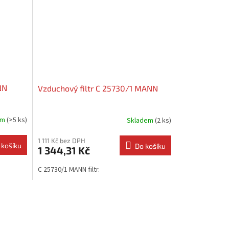
NN
Vzduchový filtr C 25730/1 MANN
em
(>5 ks)
Skladem
(2 ks)
1 111 Kč bez DPH
 košíku
Do košíku
1 344,31 Kč
C 25730/1 MANN filtr.