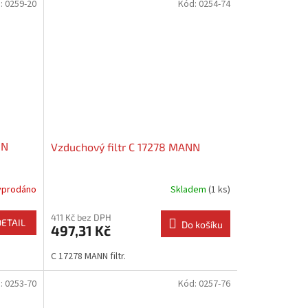
:
0259-20
Kód:
0254-74
NN
Vzduchový filtr C 17278 MANN
yprodáno
Skladem
(1 ks)
411 Kč bez DPH
DETAIL
Do košíku
497,31 Kč
C 17278 MANN filtr.
:
0253-70
Kód:
0257-76