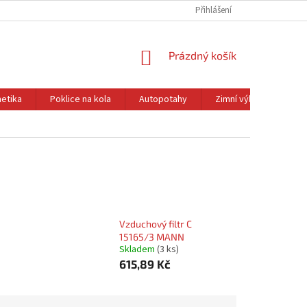
Přihlášení
NÁKUPNÍ
Prázdný košík
KOŠÍK
etika
Poklice na kola
Autopotahy
Zimní výbava
Ol
Vzduchový filtr C
15165/3 MANN
Skladem
(3 ks)
615,89 Kč