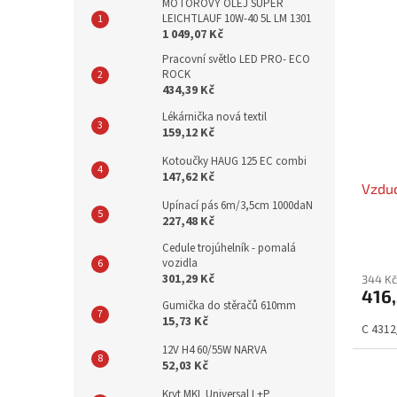
MOTOROVÝ OLEJ SUPER
LEICHTLAUF 10W-40 5L LM 1301
1 049,07 Kč
Pracovní světlo LED PRO- ECO
ROCK
434,39 Kč
Lékárnička nová textil
159,12 Kč
Kotoučky HAUG 125 EC combi
147,62 Kč
Vzduc
Upínací pás 6m/3,5cm 1000daN
227,48 Kč
Cedule trojúhelník - pomalá
vozidla
301,29 Kč
344 Kč
416
Gumička do stěračů 610mm
15,73 Kč
C 4312/
12V H4 60/55W NARVA
52,03 Kč
Kryt MKL Universal L+P