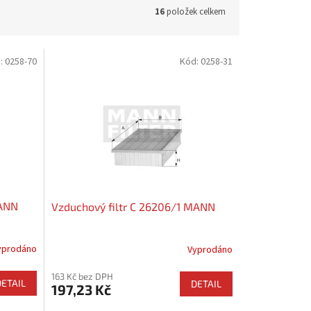
16
položek celkem
:
0258-70
Kód:
0258-31
MANN
Vzduchový filtr C 26206/1 MANN
yprodáno
Vyprodáno
163 Kč bez DPH
DETAIL
DETAIL
197,23 Kč