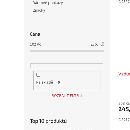
C 2852 
Dárkové poukazy
Značky
Cena
102
Kč
2365
Kč
Vzduc
Na skladě
9
ROZBALIT FILTR
203 Kč
245
C 3212
Top 10 produktů