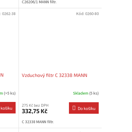
C26206/1 MANN filtr.
:
0262-38
Kód:
0260-80
NN
Vzduchový filtr C 32338 MANN
em
(>5 ks)
Skladem
(5 ks)
275 Kč bez DPH
 košíku
Do košíku
332,75 Kč
C 32338 MANN filtr.