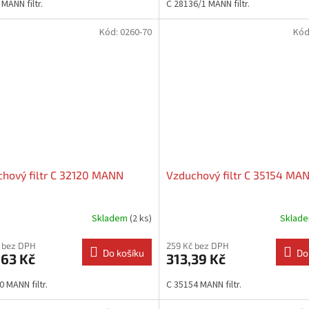
MANN filtr.
C 28136/1 MANN filtr.
Kód:
0260-70
Kód
hový filtr C 32120 MANN
Vzduchový filtr C 35154 MA
Skladem
(2 ks)
Sklad
 bez DPH
259 Kč bez DPH
Do košíku
Do
,63 Kč
313,39 Kč
0 MANN filtr.
C 35154 MANN filtr.