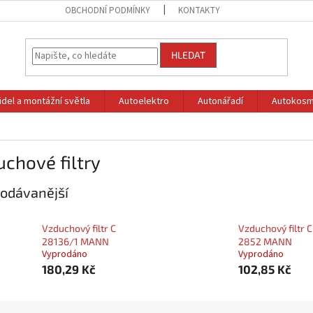
OBCHODNÍ PODMÍNKY
KONTAKTY
HLEDAT
idel a montážní světla
Autoelektro
Autonářadí
Autokosm
chové filtry
odávanější
Vzduchový filtr C
Vzduchový filtr C
28136/1 MANN
2852 MANN
Vyprodáno
Vyprodáno
180,29 Kč
102,85 Kč