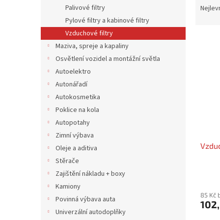
n
a
Palivové filtry
Nejlev
e
z
Pylové filtry a kabinové filtry
l
e
Vzduchové filtry
V
n
Maziva, spreje a kapaliny
ý
í
Osvětlení vozidel a montážní světla
p
p
i
r
Autoelektro
s
o
Autonářadí
p
d
Autokosmetika
r
u
Poklice na kola
o
k
Autopotahy
d
t
Zimní výbava
u
ů
Vzduc
k
Oleje a aditiva
t
Stěrače
ů
Zajištění nákladu + boxy
Kamiony
85 Kč 
Povinná výbava auta
102,
Univerzální autodoplňky