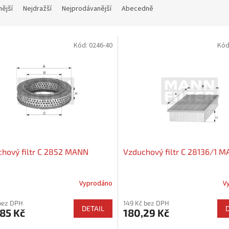
nější
Nejdražší
Nejprodávanější
Abecedně
Kód:
0246-40
Kód
hový filtr C 2852 MANN
Vzduchový filtr C 28136/1 
Vyprodáno
V
bez DPH
149 Kč bez DPH
DETAIL
85 Kč
180,29 Kč