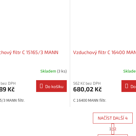
hový filtr C 15165/3 MANN
Vzduchový filtr C 16400 MA
Skladem
(3 ks)
Sklad
 bez DPH
562 Kč bez DPH
Do košíku
Do
89 Kč
680,02 Kč
5/3 MANN filtr.
C 16400 MANN filtr.
NAČÍST DALŠÍ 4
S
1
2
O
t