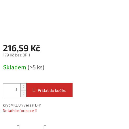
216,59 Kč
179 Kč bez DPH
Měrná
Skladem
(>5 ks)
cena:
Přidat do košíku
kryt MKL Universal L+P
Detailní informace