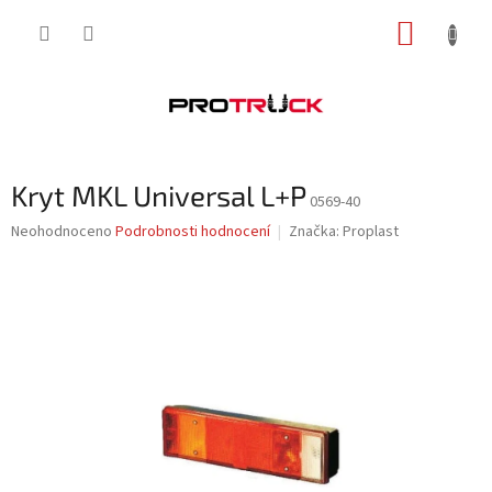
Přejít
NÁKUP
na
obsah
KOŠÍK
Kryt MKL Universal L+P
0569-40
Průměrné
Neohodnoceno
Podrobnosti hodnocení
Značka:
Proplast
hodnocení
produktu
je
0,0
z
5
hvězdiček.