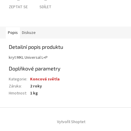
ZEPTAT SE
SDÍLET
Popis
Diskuze
Detailní popis produktu
kryt MKL Universal L+P
Doplňkové parametry
Kategorie
:
Koncová světla
Záruka
:
2 roky
Hmotnost
:
1 kg
Z
á
Vytvořil Shoptet
p
a