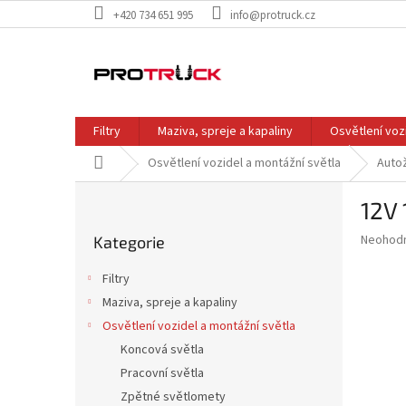
Přejít
+420 734 651 995
info@protruck.cz
na
obsah
Filtry
Maziva, spreje a kapaliny
Osvětlení voz
Domů
Osvětlení vozidel a montážní světla
Auto
P
12V
o
Přeskočit
s
Průměr
Neohod
Kategorie
kategorie
t
hodnoce
r
produkt
Filtry
a
je
Maziva, spreje a kapaliny
0,0
n
z
Osvětlení vozidel a montážní světla
n
5
í
Koncová světla
hvězdič
p
Pracovní světla
a
Zpětné světlomety