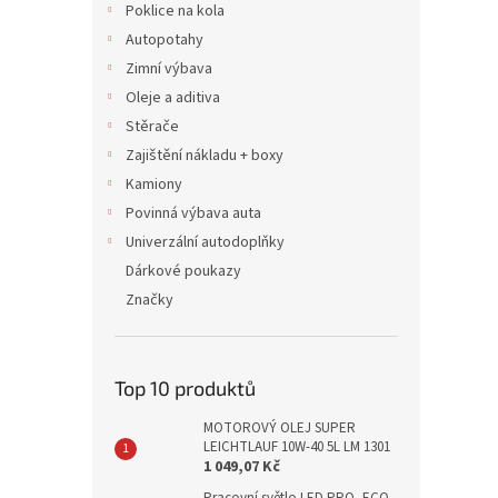
Poklice na kola
Autopotahy
Zimní výbava
Oleje a aditiva
Stěrače
Zajištění nákladu + boxy
Kamiony
Povinná výbava auta
Univerzální autodoplňky
Dárkové poukazy
Značky
Top 10 produktů
MOTOROVÝ OLEJ SUPER
LEICHTLAUF 10W-40 5L LM 1301
1 049,07 Kč