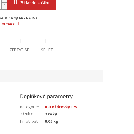
Přidat do košíku
BA9s halogen - NARVA
informace
ZEPTAT SE
SDÍLET
Doplňkové parametry
Kategorie
:
Autožárovky 12V
Záruka
:
2 roky
Hmotnost
:
0.05 kg