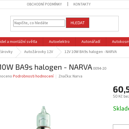
OBCHODNÍ PODMÍNKY
KONTAKTY
HLEDAT
idel a montážní světla
Autoelektro
Autonářadí
Autokosm
žárovky
Autožárovky 12V
12V 10W BA9s halogen - NARVA
 10W BA9s halogen - NARVA
0094-20
né
noceno
Podrobnosti hodnocení
Značka:
Narva
ní
60,
u
50 Kč be
Měrná
Skla
cena:
ek.