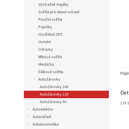
n
Výstražné majáky
e
Světla pro denní svícení
l
Poziční světla
Pojistky
Osvětlení SPZ
Ostatní
Odrazky
Mlhová světla
Hledáčky
Dálková světla
Popi
Autožárovky
Autožárovky 24V
Det
Autožárovky 12V
Autožárovky 6V
12V 
Autoelektro
Autonářadí
Autokosmetika