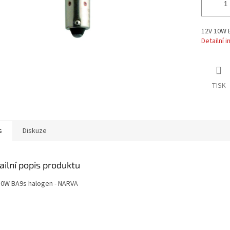
12V 10W 
Detailní 
TISK
s
Diskuze
ailní popis produktu
10W BA9s halogen - NARVA