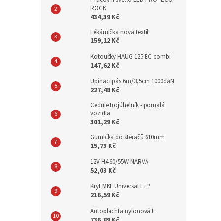
Pracovní světlo LED PRO- ECO
ROCK
434,39 Kč
Lékárnička nová textil
159,12 Kč
Kotoučky HAUG 125 EC combi
147,62 Kč
Upínací pás 6m/3,5cm 1000daN
227,48 Kč
Cedule trojúhelník - pomalá
vozidla
301,29 Kč
Gumička do stěračů 610mm
15,73 Kč
12V H4 60/55W NARVA
52,03 Kč
Kryt MKL Universal L+P
216,59 Kč
Autoplachta nylonová L
736,89 Kč