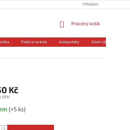
Přihlášení
NÁKUPNÍ
Prázdný košík
KOŠÍK
etika
Poklice na kola
Autopotahy
Zimní výbava
Ol
50 Kč
z DPH
dem
(>5 ks)