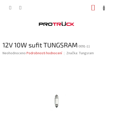
Přejít
NÁKUP
na
obsah
KOŠÍK
12V 10W sufit TUNGSRAM
0091-11
Průměrné
Neohodnoceno
Podrobnosti hodnocení
Značka:
Tungsram
hodnocení
produktu
je
0,0
z
5
hvězdiček.