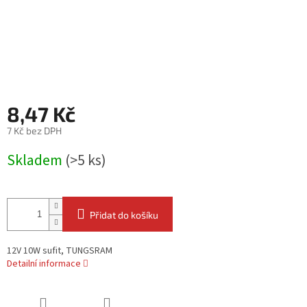
8,47 Kč
7 Kč bez DPH
Měrná
Skladem
(>5 ks)
cena:
Přidat do košíku
12V 10W sufit, TUNGSRAM
Detailní informace