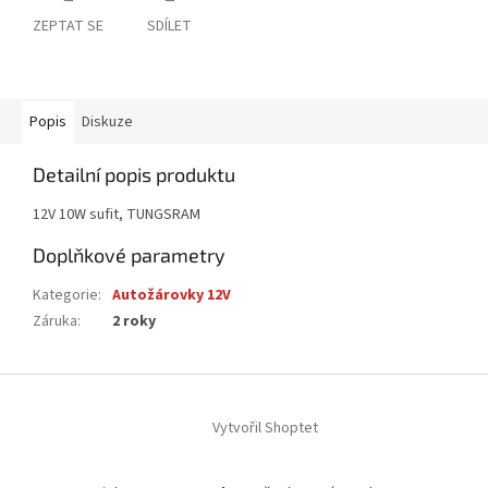
ZEPTAT SE
SDÍLET
Popis
Diskuze
Detailní popis produktu
12V 10W sufit, TUNGSRAM
Doplňkové parametry
Kategorie
:
Autožárovky 12V
Záruka
:
2 roky
Z
á
Vytvořil Shoptet
p
a
t