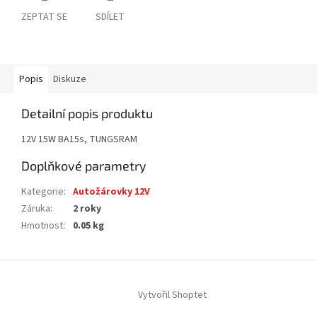
ZEPTAT SE
SDÍLET
Popis
Diskuze
Detailní popis produktu
12V 15W BA15s, TUNGSRAM
Doplňkové parametry
Kategorie
:
Autožárovky 12V
Záruka
:
2 roky
Hmotnost
:
0.05 kg
Z
á
Vytvořil Shoptet
p
a