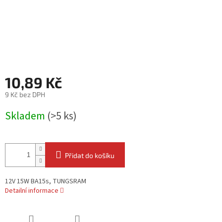
10,89 Kč
9 Kč bez DPH
Měrná
Skladem
(>5 ks)
cena:
Přidat do košíku
12V 15W BA15s, TUNGSRAM
Detailní informace