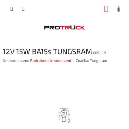
Přejít
NÁKUP
na
obsah
KOŠÍK
12V 15W BA15s TUNGSRAM
0091-15
Průměrné
Neohodnoceno
Podrobnosti hodnocení
Značka:
Tungsram
hodnocení
produktu
je
0,0
z
5
hvězdiček.