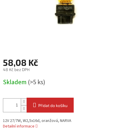
58,08 Kč
48 Kč bez DPH
Měrná
Skladem
(>5 ks)
cena:
Přidat do košíku
12V 27/7W, W2,5x16d, oranžová, NARVA
Detailní informace