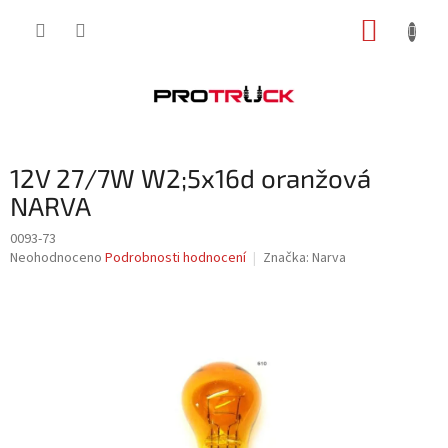
Přejít
NÁKUP
na
obsah
KOŠÍK
12V 27/7W W2;5x16d oranžová
NARVA
0093-73
Průměrné
Neohodnoceno
Podrobnosti hodnocení
Značka:
Narva
hodnocení
produktu
je
0,0
z
5
hvězdiček.