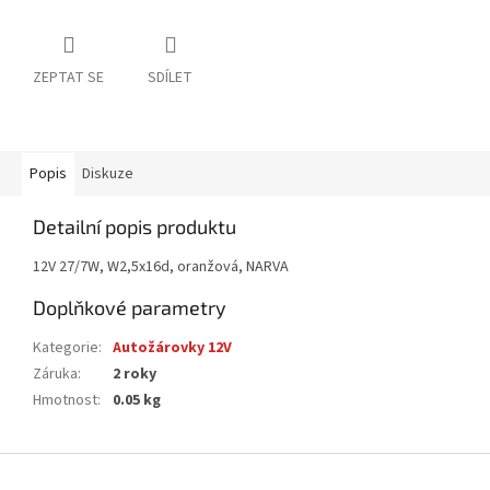
ZEPTAT SE
SDÍLET
Popis
Diskuze
Detailní popis produktu
12V 27/7W, W2,5x16d, oranžová, NARVA
Doplňkové parametry
Kategorie
:
Autožárovky 12V
Záruka
:
2 roky
Hmotnost
:
0.05 kg
Z
á