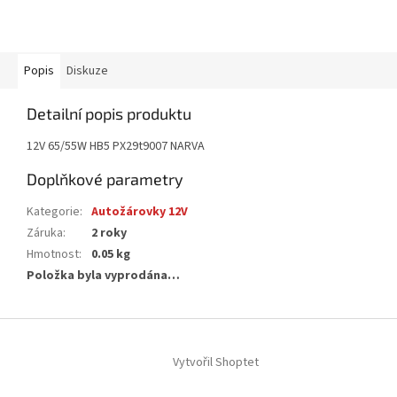
Popis
Diskuze
Detailní popis produktu
12V 65/55W HB5 PX29t9007 NARVA
Doplňkové parametry
Kategorie
:
Autožárovky 12V
Záruka
:
2 roky
Hmotnost
:
0.05 kg
Položka byla vyprodána…
Z
á
Vytvořil Shoptet
p
a