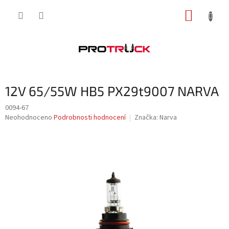
Přejít
NÁKUP
na
obsah
KOŠÍK
12V 65/55W HB5 PX29t9007 NARVA
0094-67
Průměrné
Neohodnoceno
Podrobnosti hodnocení
Značka:
Narva
hodnocení
produktu
je
0,0
z
5
hvězdiček.