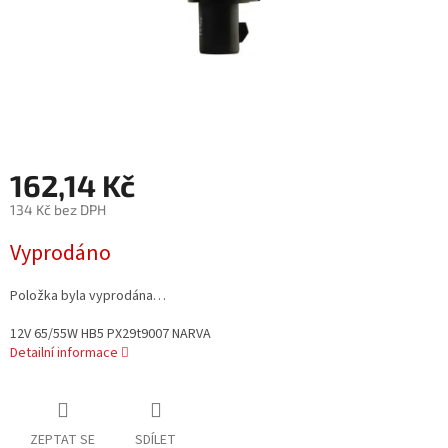
162,14 Kč
134 Kč bez DPH
Měrná
Vyprodáno
cena:
Položka byla vyprodána…
12V 65/55W HB5 PX29t9007 NARVA
Detailní informace
ZEPTAT SE
SDÍLET