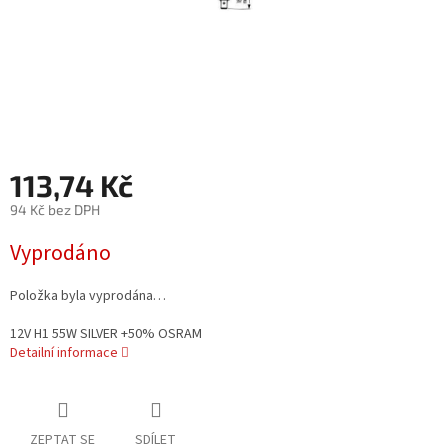
113,74 Kč
94 Kč bez DPH
Měrná
Vyprodáno
cena:
Položka byla vyprodána…
12V H1 55W SILVER +50% OSRAM
Detailní informace
ZEPTAT SE
SDÍLET