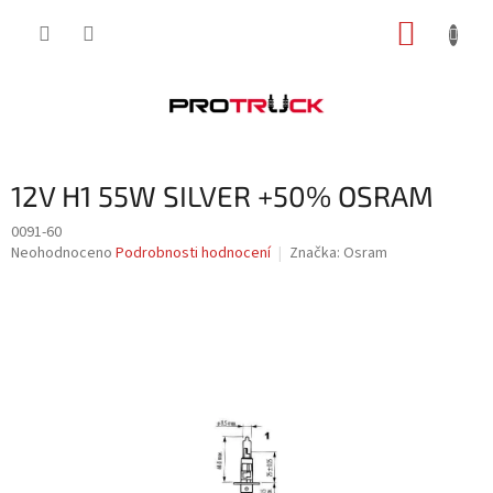
Přejít
NÁKUP
na
obsah
KOŠÍK
12V H1 55W SILVER +50% OSRAM
0091-60
Průměrné
Neohodnoceno
Podrobnosti hodnocení
Značka:
Osram
hodnocení
produktu
je
0,0
z
5
hvězdiček.