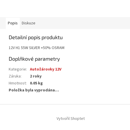
Popis
Diskuze
Detailní popis produktu
12V H1 55W SILVER +50% OSRAM
Doplňkové parametry
Kategorie
:
Autožárovky 12V
Záruka
:
2 roky
Hmotnost
:
0.05 kg
Položka byla vyprodána…
Z
á
Vytvořil Shoptet
p
a