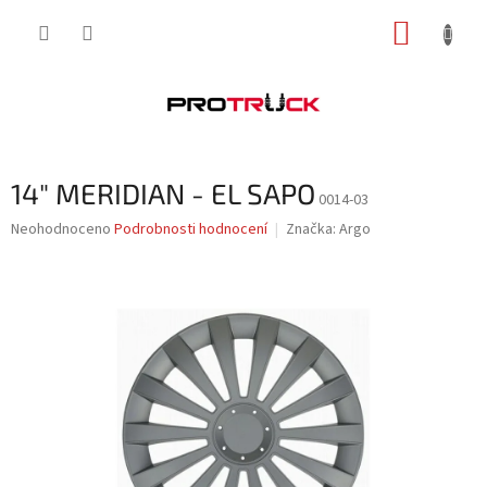
Přejít
NÁKUP
na
obsah
KOŠÍK
14" MERIDIAN - EL SAPO
0014-03
Průměrné
Neohodnoceno
Podrobnosti hodnocení
Značka:
Argo
hodnocení
produktu
je
0,0
z
5
hvězdiček.