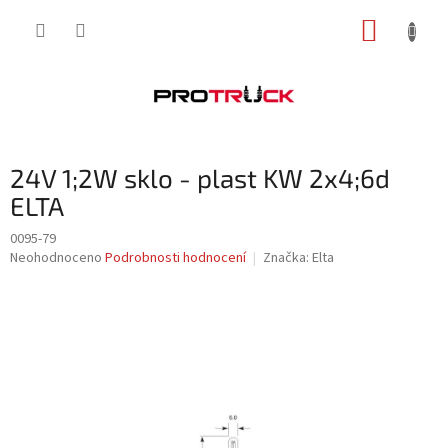
Přejít
NÁKUP
na
obsah
KOŠÍK
24V 1;2W sklo - plast KW 2x4;6d
ELTA
0095-79
Průměrné
Neohodnoceno
Podrobnosti hodnocení
Značka:
Elta
hodnocení
produktu
je
0,0
z
5
hvězdiček.