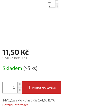
11,50 Kč
9,50 Kč bez DPH
Měrná
Skladem
(>5 ks)
cena:
Přidat do košíku
24V 1,2W sklo - plast KW 2x4,6d ELTA
Detailní informace