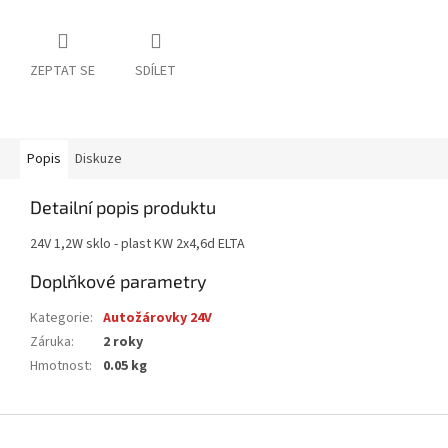
ZEPTAT SE
SDÍLET
Popis
Diskuze
Detailní popis produktu
24V 1,2W sklo - plast KW 2x4,6d ELTA
Doplňkové parametry
Kategorie
:
Autožárovky 24V
Záruka
:
2 roky
Hmotnost
:
0.05 kg
Z
á