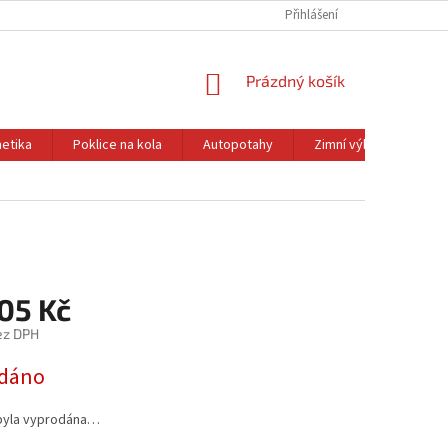
Přihlášení
NÁKUPNÍ
Prázdný košík
KOŠÍK
etika
Poklice na kola
Autopotahy
Zimní výbava
Ol
05 Kč
ez DPH
dáno
byla vyprodána…