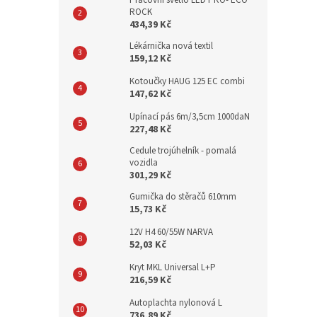
Pracovní světlo LED PRO- ECO
ROCK
434,39 Kč
Lékárnička nová textil
159,12 Kč
Kotoučky HAUG 125 EC combi
147,62 Kč
Upínací pás 6m/3,5cm 1000daN
227,48 Kč
Cedule trojúhelník - pomalá
vozidla
301,29 Kč
Gumička do stěračů 610mm
15,73 Kč
12V H4 60/55W NARVA
52,03 Kč
Kryt MKL Universal L+P
216,59 Kč
Autoplachta nylonová L
736,89 Kč