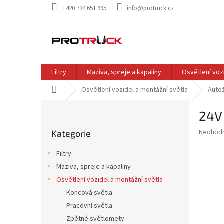
Přejít
+420 734 651 995
info@protruck.cz
na
obsah
Filtry
Maziva, spreje a kapaliny
Osvětlení voz
Domů
Osvětlení vozidel a montážní světla
Auto
P
24V
o
Přeskočit
s
Průměr
Neohod
Kategorie
kategorie
t
hodnoce
r
produkt
Filtry
a
je
Maziva, spreje a kapaliny
0,0
n
z
Osvětlení vozidel a montážní světla
n
5
í
Koncová světla
hvězdič
p
Pracovní světla
a
Zpětné světlomety