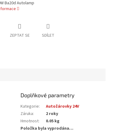
0W Ba20d Autolamp
informace
ZEPTAT SE
SDÍLET
Doplňkové parametry
Kategorie
:
Autožárovky 24V
Záruka
:
2 roky
Hmotnost
:
0.05 kg
Položka byla vyprodána…