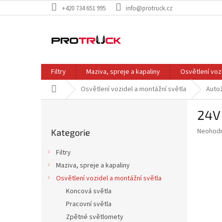
Přejít
+420 734 651 995
info@protruck.cz
na
obsah
Filtry
Maziva, spreje a kapaliny
Osvětlení voz
Domů
Osvětlení vozidel a montážní světla
Auto
P
24V
o
Přeskočit
s
Průměr
Neohod
Kategorie
kategorie
t
hodnoce
r
produkt
Filtry
a
je
Maziva, spreje a kapaliny
0,0
n
z
Osvětlení vozidel a montážní světla
n
5
í
Koncová světla
hvězdič
p
Pracovní světla
a
Zpětné světlomety