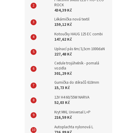
Pracovní světlo LED PRO- ECO
ROCK
434,39 Kč
Lékárnička nová textil
159,12 Kč
Kotoučky HAUG 125 EC combi
147,62 Kč
Upínací pás 6m/3,5cm 1000daN
227,48 Kč
Cedule trojúhelník - pomalá
vozidla
301,29 Kč
Gumička do stěračů 610mm
15,73 Kč
12V H4 60/55W NARVA
52,03 Kč
Kryt MKL Universal L+P
216,59 Kč
Autoplachta nylonová L
736,89 Kč