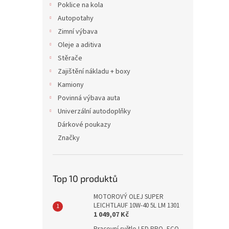
Poklice na kola
Autopotahy
Zimní výbava
Oleje a aditiva
Stěrače
Zajištění nákladu + boxy
Kamiony
Povinná výbava auta
Univerzální autodoplňky
Dárkové poukazy
Značky
Top 10 produktů
MOTOROVÝ OLEJ SUPER
LEICHTLAUF 10W-40 5L LM 1301
1 049,07 Kč