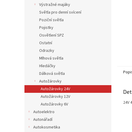
n
Výstražné majáky
e
Světla pro denní svícení
l
Poziční světla
Pojistky
Osvětlení SPZ
Ostatní
Odrazky
Mlhová světla
Hledáčky
Popi
Dálková světla
Autožárovky
Autožárovky 24V
Det
Autožárovky 12V
24V 
Autožárovky 6V
Autoelektro
Autonářadí
Autokosmetika