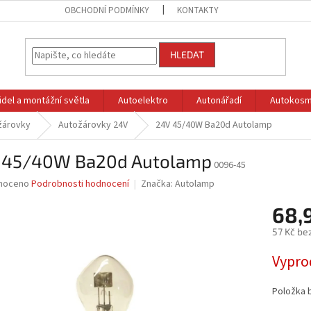
OBCHODNÍ PODMÍNKY
KONTAKTY
HLEDAT
idel a montážní světla
Autoelektro
Autonářadí
Autokosm
žárovky
Autožárovky 24V
24V 45/40W Ba20d Autolamp
 45/40W Ba20d Autolamp
0096-45
né
noceno
Podrobnosti hodnocení
Značka:
Autolamp
ní
68,
u
57 Kč be
Měrná
Vypro
cena:
ek.
Položka 