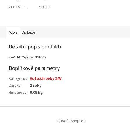
ZEPTAT SE
SDÍLET
Popis
Diskuze
Detailní popis produktu
24V H4 75/70W NARVA
Doplňkové parametry
Kategorie
:
Autožárovky 24V
Záruka
:
2 roky
Hmotnost
:
0.05 kg
Z
á
Vytvořil Shoptet
p
a