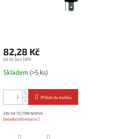
82,28 Kč
68 Kč bez DPH
Měrná
Skladem
(>5 ks)
cena:
Přidat do košíku
24V H4 75/70W NARVA
Detailní informace