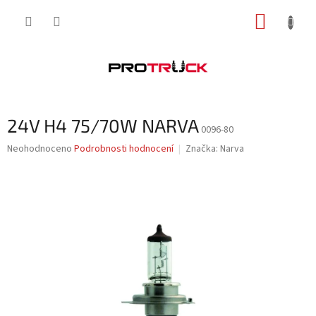
Přejít
NÁKUP
na
obsah
KOŠÍK
24V H4 75/70W NARVA
0096-80
Průměrné
Neohodnoceno
Podrobnosti hodnocení
Značka:
Narva
hodnocení
produktu
je
0,0
z
5
hvězdiček.