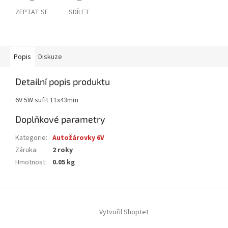
ZEPTAT SE
SDÍLET
Popis
Diskuze
Detailní popis produktu
6V 5W sufit 11x43mm
Doplňkové parametry
Kategorie
:
Autožárovky 6V
Záruka
:
2 roky
Hmotnost
:
0.05 kg
Z
á
Vytvořil Shoptet
p
a