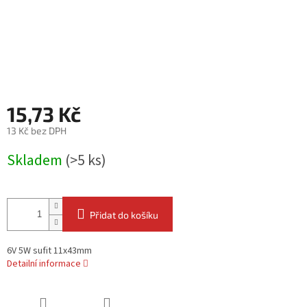
15,73 Kč
13 Kč bez DPH
Měrná
Skladem
(>5 ks)
cena:
Přidat do košíku
6V 5W sufit 11x43mm
Detailní informace