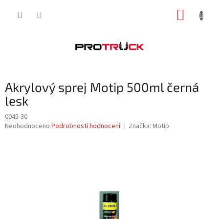
Přejít
NÁKUP
na
obsah
KOŠÍK
Akrylový sprej Motip 500ml černá
lesk
0045-30
Průměrné
Neohodnoceno
Podrobnosti hodnocení
Značka:
Motip
hodnocení
produktu
je
0,0
z
5
hvězdiček.