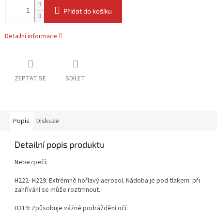
Přidat do košíku
Detailní informace
ZEPTAT SE
SDÍLET
Popis
Diskuze
Detailní popis produktu
Nebezpečí:
H222–H229: Extrémně hořlavý aerosol. Nádoba je pod tlakem: při
zahřívání se může roztrhnout.
H319: Způsobuje vážné podráždění očí.