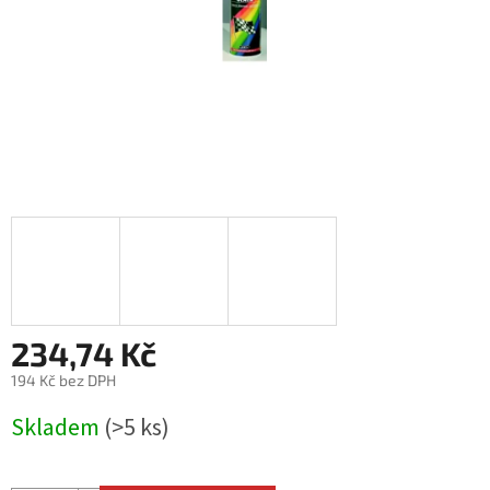
234,74 Kč
194 Kč bez DPH
Měrná
Skladem
(>5 ks)
cena: