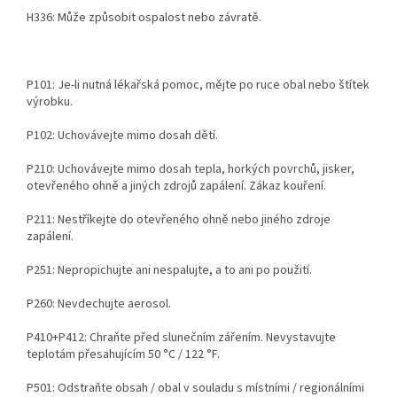
H336: Může způsobit ospalost nebo závratě.
P101: Je-li nutná lékařská pomoc, mějte po ruce obal nebo štítek
výrobku.
P102: Uchovávejte mimo dosah dětí.
P210: Uchovávejte mimo dosah tepla, horkých povrchů, jisker,
otevřeného ohně a jiných zdrojů zapálení. Zákaz kouření.
P211: Nestříkejte do otevřeného ohně nebo jiného zdroje
zapálení.
P251: Nepropichujte ani nespalujte, a to ani po použití.
P260: Nevdechujte aerosol.
P410+P412: Chraňte před slunečním zářením. Nevystavujte
teplotám přesahujícím 50 °C / 122 °F.
P501: Odstraňte obsah / obal v souladu s místními / regionálními