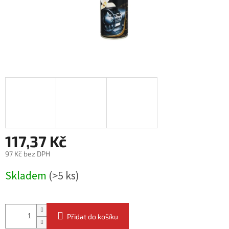
117,37 Kč
97 Kč bez DPH
Měrná
Skladem
(>5 ks)
cena:
Přidat do košíku