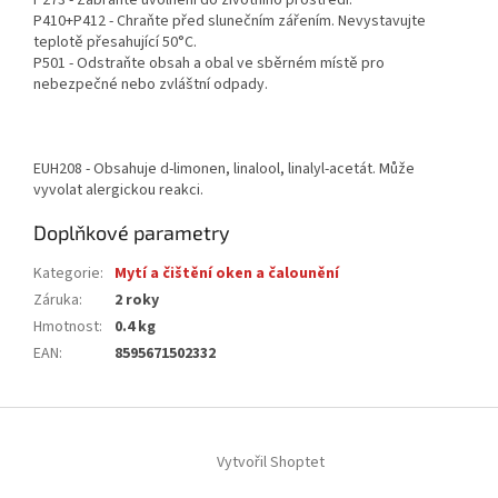
P273 - Zabraňte uvolnění do životního prostředí.
P410+P412 - Chraňte před slunečním zářením. Nevystavujte
teplotě přesahující 50°C.
P501 - Odstraňte obsah a obal ve sběrném místě pro
nebezpečné nebo zvláštní odpady.
EUH208 - Obsahuje d-limonen, linalool, linalyl-acetát. Může
vyvolat alergickou reakci.
Doplňkové parametry
Kategorie
:
Mytí a čištění oken a čalounění
Záruka
:
2 roky
Hmotnost
:
0.4 kg
EAN
:
8595671502332
Z
á
Vytvořil Shoptet
p
a