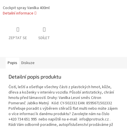
Cockpit spray Vanilka 400ml
Detailní informace
ZEPTAT SE
SDÍLET
Popis
Diskuze
Detailní popis produktu
Čistí, leští a ošetřuje všechny části z plastických hmot, kůže,
dřeva a koženky v interiéru vozidla. Působí antistaticky, chrání
hmotu před lámavostí. Druhy: Vanilka Lesní směs Citron
Pomeranč Jablko Matný Kód: CY-502332 EAN: 8595671502332
Potřebuje poradit s výběrem stěračů flat multi nebo máte zájem
o více informací k danému produktu? Zavolejte nám na číslo
+420 734 651 995 nebo napiště na e-mail: info@protruck.cz .
Rádi Vám odborně poradíme, autopříslušenství prodáváme již