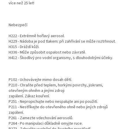
více než 25 let!
Nebezpečí
H222 - Extrémně hořlavý aerosol.
H229 - Nádoba je pod tlakem: při zahřívání se může roztrhnout.
H315 - Dráždí kůži.
H336 - Může způsobit ospalost nebo závratě.
H412 - Škodlivý pro vodní organismy, s dlouhodobými účinky.
P102 - Uchovávejte mimo dosah dětí.
P210 - Chraňte před teplem, horkými povrchy, jiskrami,
otevřeným ohněm a jinými zdroji
zapálení. Zákaz kouření.
P251 - Nepropichujte nebo nespalujte ani po použití.
P211 - Nestříkejte do otevřeného ohně nebo jiných zdrojů
zapálení.
P261 - Zamezte vdechování aerosolů.
P264 - Po manipulaci důkladně omyjte ruce.