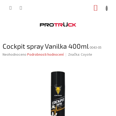
Přejít
NÁKUP
na
obsah
KOŠÍK
Cockpit spray Vanilka 400ml
0043-05
Průměrné
Neohodnoceno
Podrobnosti hodnocení
Značka:
Coyote
hodnocení
produktu
je
0,0
z
5
hvězdiček.