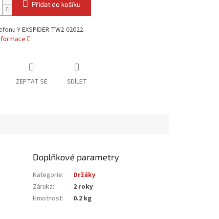
Přidat do košíku
lefonu Y EXSPIDER TW2-02022.
informace
ZEPTAT SE
SDÍLET
Doplňkové parametry
Kategorie
:
Držáky
Záruka
:
2 roky
Hmotnost
:
0.2 kg