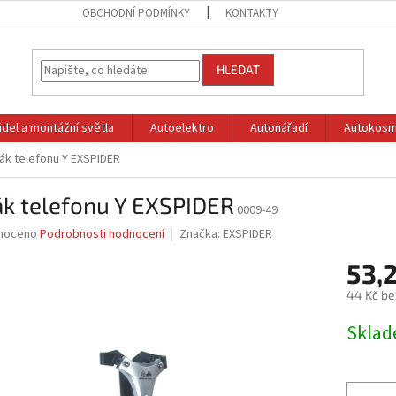
OBCHODNÍ PODMÍNKY
KONTAKTY
HLEDAT
idel a montážní světla
Autoelektro
Autonářadí
Autokosm
ák telefonu Y EXSPIDER
ák telefonu Y EXSPIDER
0009-49
né
noceno
Podrobnosti hodnocení
Značka:
EXSPIDER
ní
53,
u
44 Kč be
Měrná
Skla
cena:
ek.