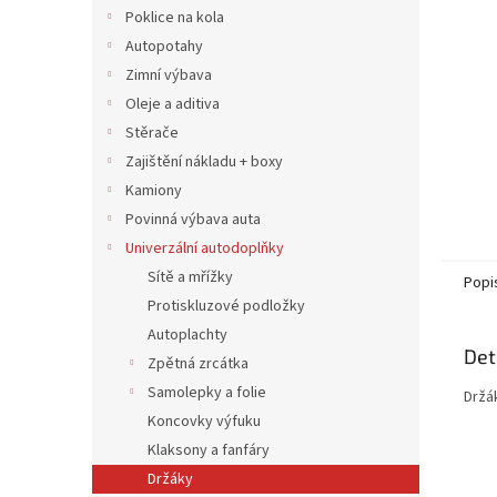
n
Poklice na kola
e
Autopotahy
l
Zimní výbava
Oleje a aditiva
Stěrače
Zajištění nákladu + boxy
Kamiony
Povinná výbava auta
Univerzální autodoplňky
Sítě a mřížky
Popi
Protiskluzové podložky
Autoplachty
Det
Zpětná zrcátka
Samolepky a folie
Držá
Koncovky výfuku
Klaksony a fanfáry
Držáky