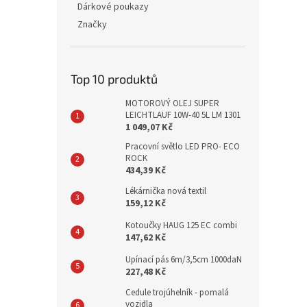
Dárkové poukazy
Značky
Top 10 produktů
MOTOROVÝ OLEJ SUPER
LEICHTLAUF 10W-40 5L LM 1301
1 049,07 Kč
Pracovní světlo LED PRO- ECO
ROCK
434,39 Kč
Lékárnička nová textil
159,12 Kč
Kotoučky HAUG 125 EC combi
147,62 Kč
Upínací pás 6m/3,5cm 1000daN
227,48 Kč
Cedule trojúhelník - pomalá
vozidla