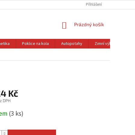
Přihlášení
NÁKUPNÍ
Prázdný košík
KOŠÍK
etika
Poklice na kola
Autopotahy
Zimní výbava
Ol
24 Kč
z DPH
dem
(3 ks)