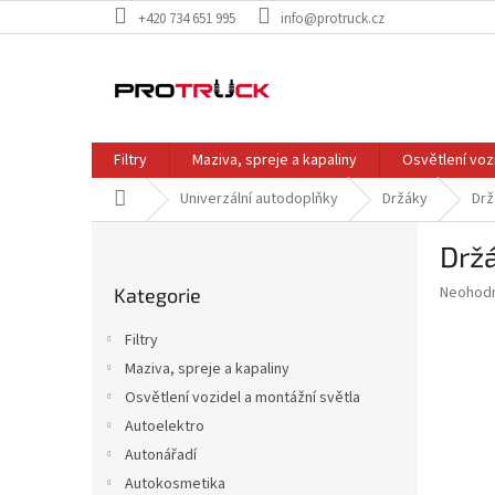
Přejít
+420 734 651 995
info@protruck.cz
na
obsah
Filtry
Maziva, spreje a kapaliny
Osvětlení voz
Domů
Univerzální autodoplňky
Držáky
Drž
P
Drž
o
Přeskočit
s
Průměr
Neohod
Kategorie
kategorie
t
hodnoce
r
produkt
Filtry
a
je
Maziva, spreje a kapaliny
0,0
n
z
Osvětlení vozidel a montážní světla
n
5
í
Autoelektro
hvězdič
p
Autonářadí
a
Autokosmetika