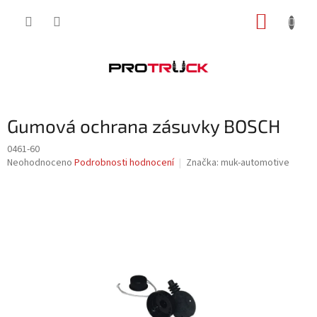
Přejít
NÁKUP
na
obsah
KOŠÍK
Gumová ochrana zásuvky BOSCH
0461-60
Průměrné
Neohodnoceno
Podrobnosti hodnocení
Značka:
muk-automotive
hodnocení
produktu
je
0,0
z
5
hvězdiček.