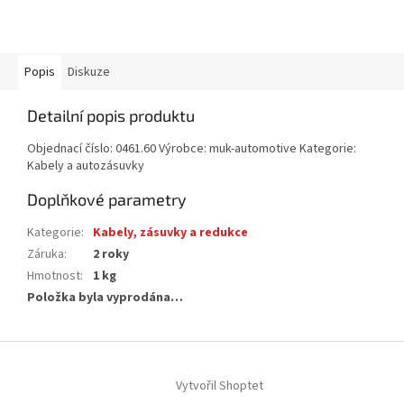
Popis
Diskuze
Detailní popis produktu
Objednací číslo: 0461.60 Výrobce: muk-automotive Kategorie:
Kabely a autozásuvky
Doplňkové parametry
Kategorie
:
Kabely, zásuvky a redukce
Záruka
:
2 roky
Hmotnost
:
1 kg
Položka byla vyprodána…
Z
á
Vytvořil Shoptet
p