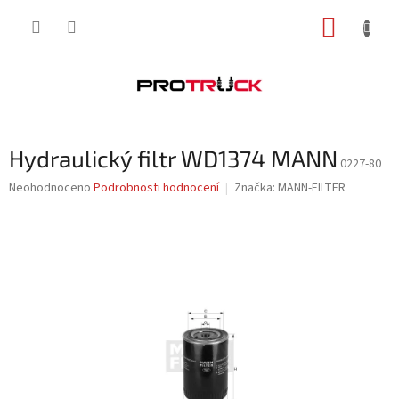
Přejít
NÁKUP
na
obsah
KOŠÍK
Hydraulický filtr WD1374 MANN
0227-80
Průměrné
Neohodnoceno
Podrobnosti hodnocení
Značka:
MANN-FILTER
hodnocení
produktu
je
0,0
z
5
hvězdiček.