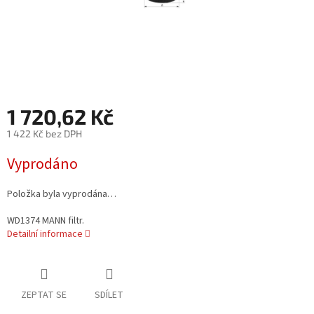
1 720,62 Kč
1 422 Kč bez DPH
Měrná
Vyprodáno
cena:
Položka byla vyprodána…
WD1374 MANN filtr.
Detailní informace
ZEPTAT SE
SDÍLET