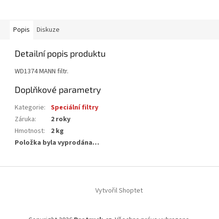
Popis
Diskuze
Detailní popis produktu
WD1374 MANN filtr.
Doplňkové parametry
Kategorie
:
Speciální filtry
Záruka
:
2 roky
Hmotnost
:
2 kg
Položka byla vyprodána…
Z
á
Vytvořil Shoptet
p
a
t