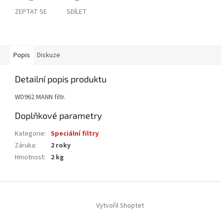
ZEPTAT SE
SDÍLET
Popis
Diskuze
Detailní popis produktu
WD962 MANN filtr.
Doplňkové parametry
Kategorie
:
Speciální filtry
Záruka
:
2 roky
Hmotnost
:
2 kg
Z
á
Vytvořil Shoptet
p
a