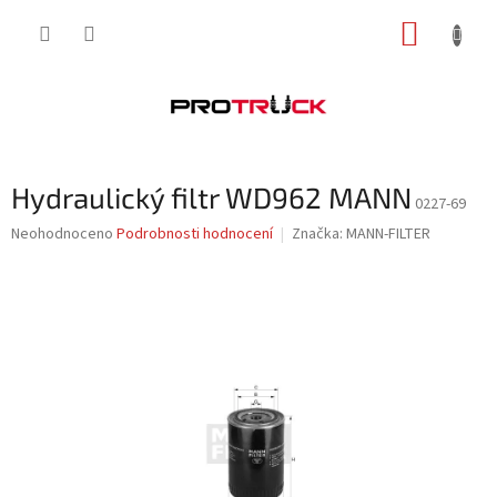
Přejít
NÁKUP
na
obsah
KOŠÍK
Hydraulický filtr WD962 MANN
0227-69
Průměrné
Neohodnoceno
Podrobnosti hodnocení
Značka:
MANN-FILTER
hodnocení
produktu
je
0,0
z
5
hvězdiček.