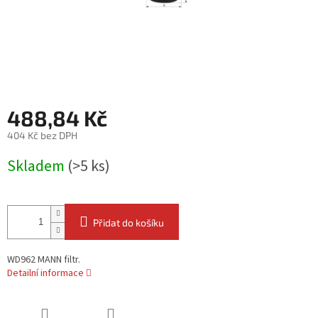
488,84 Kč
404 Kč bez DPH
Měrná
Skladem
(>5 ks)
cena:
Přidat do košíku
WD962 MANN filtr.
Detailní informace