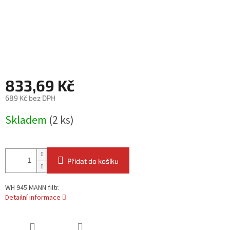
833,69 Kč
689 Kč bez DPH
Měrná
Skladem
(2 ks)
cena:
Přidat do košíku
WH 945 MANN filtr.
Detailní informace