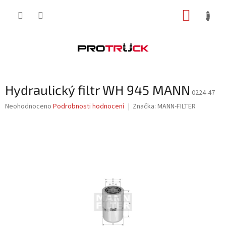
Přejít
NÁKUP
na
obsah
KOŠÍK
Hydraulický filtr WH 945 MANN
0224-47
Průměrné
Neohodnoceno
Podrobnosti hodnocení
Značka:
MANN-FILTER
hodnocení
produktu
je
0,0
z
5
hvězdiček.