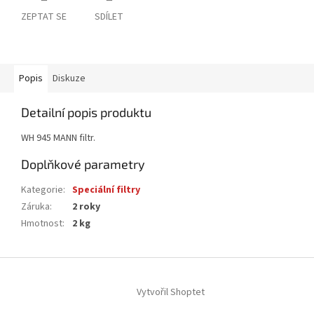
ZEPTAT SE
SDÍLET
Popis
Diskuze
Detailní popis produktu
WH 945 MANN filtr.
Doplňkové parametry
Kategorie
:
Speciální filtry
Záruka
:
2 roky
Hmotnost
:
2 kg
Z
á
Vytvořil Shoptet
p
a