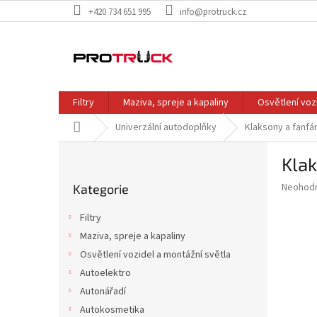
Přejít
+420 734 651 995
info@protruck.cz
na
obsah
Filtry
Maziva, spreje a kapaliny
Osvětlení voz
Domů
Univerzální autodoplňky
Klaksony a fanfá
P
Klak
o
Přeskočit
s
Průměr
Neohod
Kategorie
kategorie
t
hodnoce
r
produkt
Filtry
a
je
Maziva, spreje a kapaliny
0,0
n
z
Osvětlení vozidel a montážní světla
n
5
í
Autoelektro
hvězdič
p
Autonářadí
a
Autokosmetika