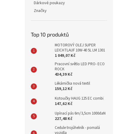
Dárkové poukazy
Značky
Top 10 produktů
MOTOROVÝ OLEJ SUPER
LEICHTLAUF 10W-40 5L LM 1301
1 049,07 Kč
Pracovní světlo LED PRO- ECO
ROCK
434,39 Kč
Lékárnička nová textil
159,12 Kč
Kotoučky HAUG 125 EC combi
147,62 Kč
Upínací pás 6m/3,5cm 1000daN
227,48 Kč
Cedule trojúhelník - pomalá
vozidla