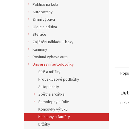
n
Poklice na kola
e
Autopotahy
l
Zimní výbava
Oleje a aditiva
Stěrače
Zajištění nákladu + boxy
Kamiony
Povinná výbava auta
Univerzální autodoplňky
Sítě a mřížky
Popi
Protiskluzové podložky
Autoplachty
Det
Zpětná zrcátka
Samolepky a folie
Disk
Koncovky výfuku
Klaksony a fanfáry
Držáky