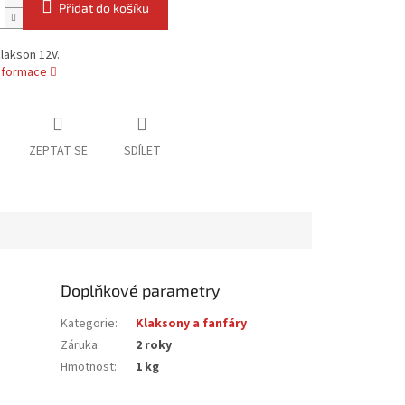
Přidat do košíku
lakson 12V.
informace
ZEPTAT SE
SDÍLET
Doplňkové parametry
Kategorie
:
Klaksony a fanfáry
Záruka
:
2 roky
Hmotnost
:
1 kg