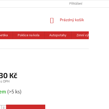
Přihlášení
NÁKUPNÍ
Prázdný košík
KOŠÍK
etika
Poklice na kola
Autopotahy
Zimní výbava
Ol
30 Kč
ez DPH
dem
(>5 ks)