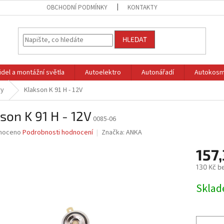
OBCHODNÍ PODMÍNKY
KONTAKTY
HLEDAT
idel a montážní světla
Autoelektro
Autonářadí
Autokosm
ry
Klakson K 91 H - 12V
son K 91 H - 12V
0085-06
né
noceno
Podrobnosti hodnocení
Značka:
ANKA
ní
157,
u
130 Kč b
Měrná
Skla
cena:
ek.