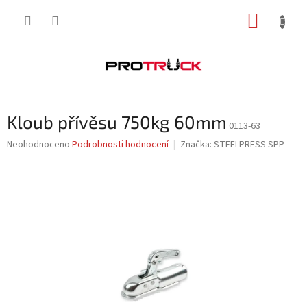
Přejít
NÁKUP
na
obsah
KOŠÍK
Kloub přívěsu 750kg 60mm
0113-63
Průměrné
Neohodnoceno
Podrobnosti hodnocení
Značka:
STEELPRESS SPP
hodnocení
produktu
je
0,0
z
5
hvězdiček.