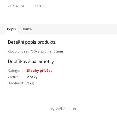
ZEPTAT SE
SDÍLET
Popis
Diskuze
Detailní popis produktu
Kloub přívěsu 750kg, průměr 60mm.
Doplňkové parametry
Kategorie
:
Klouby přívěsu
Záruka
:
2 roky
Hmotnost
:
3 kg
Z
á
Vytvořil Shoptet
p
a