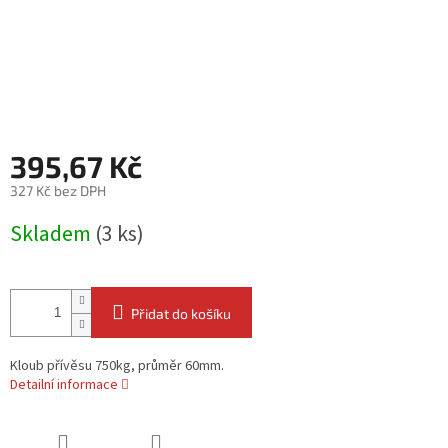
395,67 Kč
327 Kč bez DPH
Měrná
Skladem
(3 ks)
cena:
Přidat do košíku
Kloub přívěsu 750kg, průměr 60mm.
Detailní informace