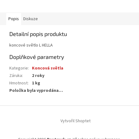
Popis
Diskuze
Detailní popis produktu
koncové světlo L HELLA
Doplňkové parametry
Kategorie
:
Koncová světla
Záruka
:
2 roky
Hmotnost
:
1 kg
Položka byla vyprodána…
Z
á
Vytvořil Shoptet
p
a
t