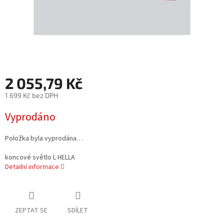
2 055,79 Kč
1 699 Kč bez DPH
Měrná
Vyprodáno
cena:
Položka byla vyprodána…
koncové světlo L HELLA
Detailní informace
ZEPTAT SE
SDÍLET