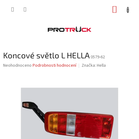
Přejít
NÁKUP
na
obsah
KOŠÍK
Koncové světlo L HELLA
0579-62
Průměrné
Neohodnoceno
Podrobnosti hodnocení
Značka:
Hella
hodnocení
produktu
je
0,0
z
5
hvězdiček.