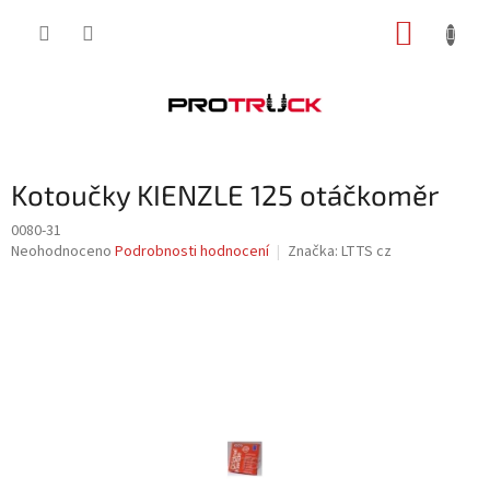
Přejít
NÁKUP
na
obsah
KOŠÍK
Kotoučky KIENZLE 125 otáčkoměr
0080-31
Průměrné
Neohodnoceno
Podrobnosti hodnocení
Značka:
LTTS cz
hodnocení
produktu
je
0,0
z
5
hvězdiček.