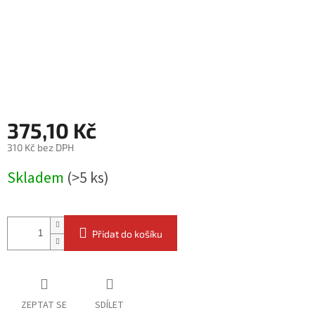
375,10 Kč
310 Kč bez DPH
Měrná
Skladem
(>5 ks)
cena:
Přidat do košíku
ZEPTAT SE
SDÍLET