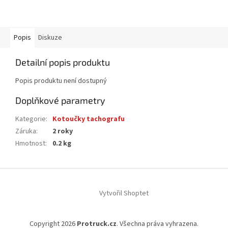
Popis
Diskuze
Detailní popis produktu
Popis produktu není dostupný
Doplňkové parametry
Kategorie
:
Kotoučky tachografu
Záruka
:
2 roky
Hmotnost
:
0.2 kg
Z
á
Vytvořil Shoptet
p
a
t
Copyright 2026
Protruck.cz
. Všechna práva vyhrazena.