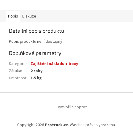
Popis
Diskuze
Detailní popis produktu
Popis produktu není dostupný
Doplňkové parametry
Kategorie
:
Zajištění nákladu + boxy
Záruka
:
2 roky
Hmotnost
:
1.5 kg
Z
á
Vytvořil Shoptet
p
a
t
Copyright 2026
Protruck.cz
. Všechna práva vyhrazena.
í