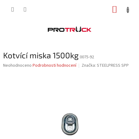
Přejít
NÁKUP
na
obsah
KOŠÍK
Kotvící miska 1500kg
0075-92
Průměrné
Neohodnoceno
Podrobnosti hodnocení
Značka:
STEELPRESS SPP
hodnocení
produktu
je
0,0
z
5
hvězdiček.