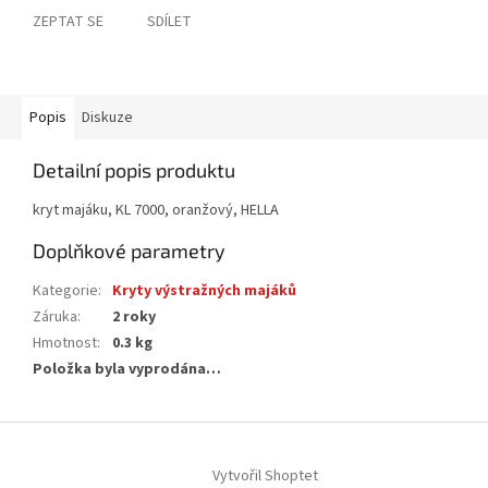
ZEPTAT SE
SDÍLET
Popis
Diskuze
Detailní popis produktu
kryt majáku, KL 7000, oranžový, HELLA
Doplňkové parametry
Kategorie
:
Kryty výstražných majáků
Záruka
:
2 roky
Hmotnost
:
0.3 kg
Položka byla vyprodána…
Z
á
Vytvořil Shoptet
p