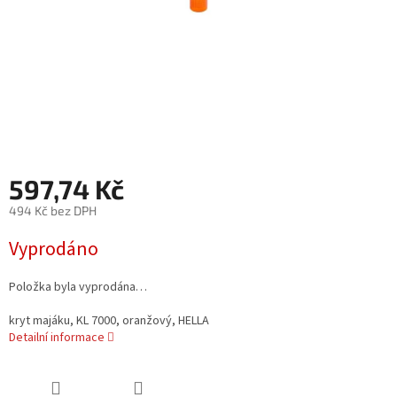
597,74 Kč
494 Kč bez DPH
Měrná
Vyprodáno
cena:
Položka byla vyprodána…
kryt majáku, KL 7000, oranžový, HELLA
Detailní informace