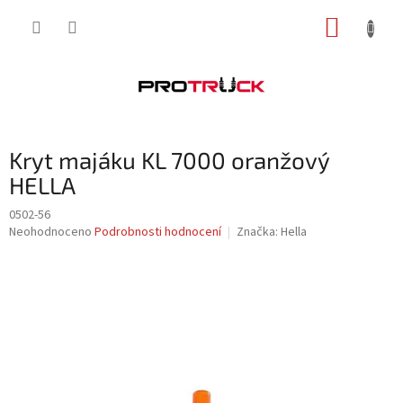
Přejít
NÁKUP
na
obsah
KOŠÍK
Kryt majáku KL 7000 oranžový
HELLA
0502-56
Průměrné
Neohodnoceno
Podrobnosti hodnocení
Značka:
Hella
hodnocení
produktu
je
0,0
z
5
hvězdiček.