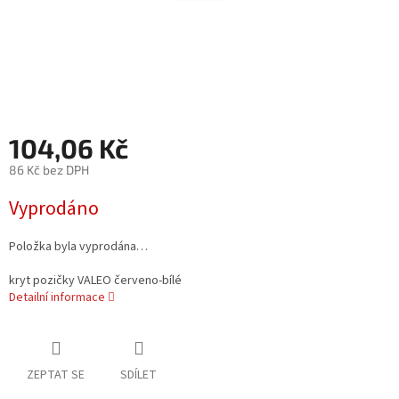
104,06 Kč
86 Kč bez DPH
Měrná
Vyprodáno
cena:
Položka byla vyprodána…
kryt pozičky VALEO červeno-bílé
Detailní informace
ZEPTAT SE
SDÍLET