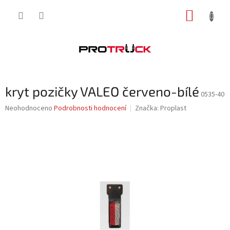
Přejít
NÁKUP
na
obsah
KOŠÍK
kryt pozičky VALEO červeno-bílé
0535-40
Průměrné
Neohodnoceno
Podrobnosti hodnocení
Značka:
Proplast
hodnocení
produktu
je
0,0
z
5
hvězdiček.