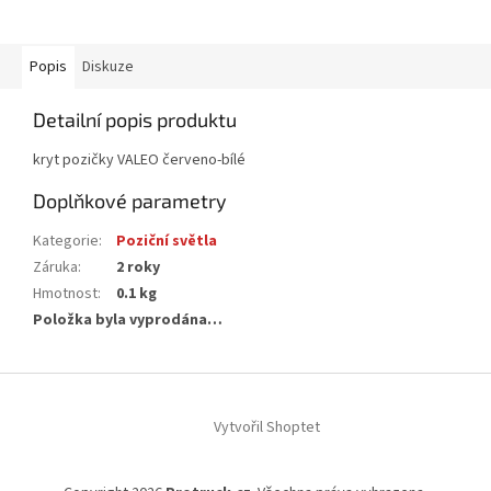
Popis
Diskuze
Detailní popis produktu
kryt pozičky VALEO červeno-bílé
Doplňkové parametry
Kategorie
:
Poziční světla
Záruka
:
2 roky
Hmotnost
:
0.1 kg
Položka byla vyprodána…
Z
á
Vytvořil Shoptet
p
a
t