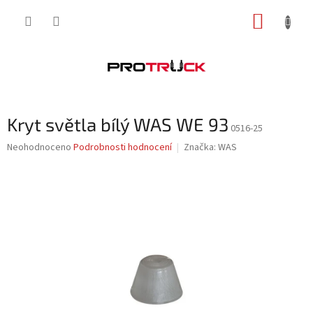
Přejít
NÁKUP
na
obsah
KOŠÍK
Kryt světla bílý WAS WE 93
0516-25
Průměrné
Neohodnoceno
Podrobnosti hodnocení
Značka:
WAS
hodnocení
produktu
je
0,0
z
5
hvězdiček.