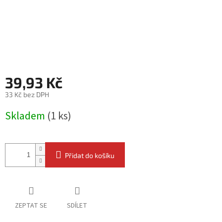
39,93 Kč
33 Kč bez DPH
Měrná
Skladem
(1 ks)
cena:
Přidat do košíku
ZEPTAT SE
SDÍLET