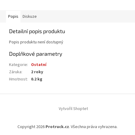
Popis
Diskuze
Detailní popis produktu
Popis produktu není dostupný
Doplňkové parametry
Kategorie
:
Ostatní
Záruka
:
2 roky
Hmotnost
:
0.2 kg
Z
á
Vytvořil Shoptet
p
a
t
Copyright 2026
Protruck.cz
. Všechna práva vyhrazena.
í