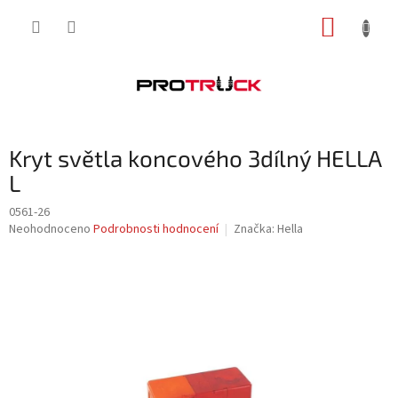
Přejít
NÁKUP
na
obsah
KOŠÍK
Kryt světla koncového 3dílný HELLA
L
0561-26
Průměrné
Neohodnoceno
Podrobnosti hodnocení
Značka:
Hella
hodnocení
produktu
je
0,0
z
5
hvězdiček.