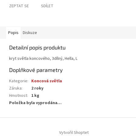
ZEPTAT SE
SDÍLET
Popis
Diskuze
Detailní popis produktu
kryt světla koncového, 3dílný, Hella, L
Doplňkové parametry
Kategorie
:
Koncová světla
Záruka
:
2 roky
Hmotnost
:
1 kg
Položka byla vyprodána…
Z
á
Vytvořil Shoptet
p