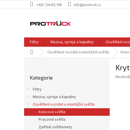
Přejít
+420 734 651 995
info@protruck.cz
na
obsah
Filtry
Maziva, spreje a kapaliny
Osvětlení voz
Domů
Osvětlení vozidel a montážní světla
Konc
P
Kryt
o
Přeskočit
s
Průměr
Neohod
Kategorie
kategorie
t
hodnoce
r
produkt
Filtry
a
je
Maziva, spreje a kapaliny
0,0
n
z
Osvětlení vozidel a montážní světla
n
5
í
Koncová světla
hvězdič
p
Pracovní světla
a
Zpětné světlomety