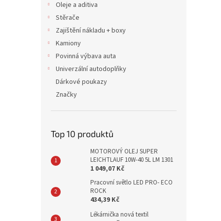
Oleje a aditiva
Stěrače
Zajištění nákladu + boxy
Kamiony
Povinná výbava auta
Univerzální autodoplňky
Dárkové poukazy
Značky
Top 10 produktů
MOTOROVÝ OLEJ SUPER
LEICHTLAUF 10W-40 5L LM 1301
1 049,07 Kč
Pracovní světlo LED PRO- ECO
ROCK
434,39 Kč
Lékárnička nová textil