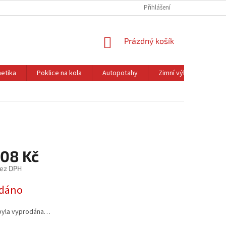
Přihlášení
NÁKUPNÍ
Prázdný košík
KOŠÍK
etika
Poklice na kola
Autopotahy
Zimní výbava
Ol
,08 Kč
bez DPH
dáno
byla vyprodána…