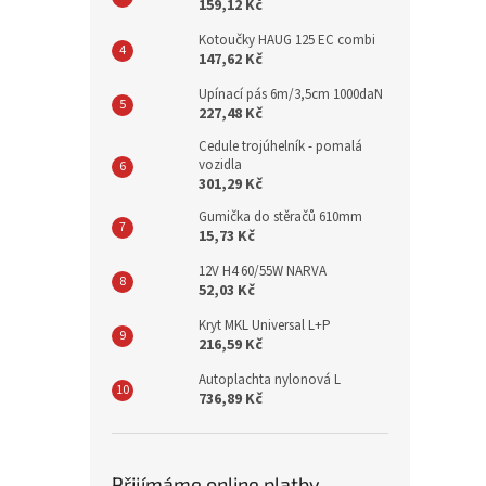
159,12 Kč
Kotoučky HAUG 125 EC combi
147,62 Kč
Upínací pás 6m/3,5cm 1000daN
227,48 Kč
Cedule trojúhelník - pomalá
vozidla
301,29 Kč
Gumička do stěračů 610mm
15,73 Kč
12V H4 60/55W NARVA
52,03 Kč
Kryt MKL Universal L+P
216,59 Kč
Autoplachta nylonová L
736,89 Kč
Přijímáme online platby