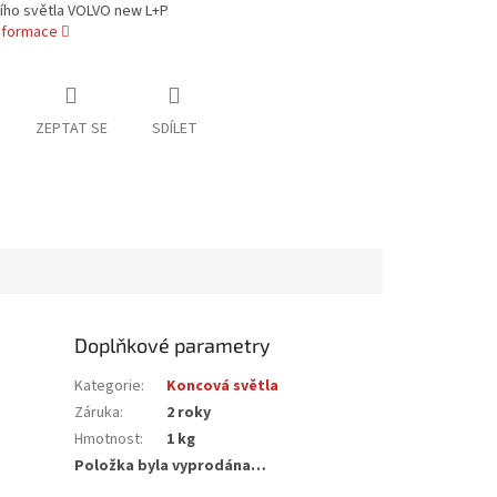
ního světla VOLVO new L+P
informace
ZEPTAT SE
SDÍLET
Doplňkové parametry
Kategorie
:
Koncová světla
Záruka
:
2 roky
Hmotnost
:
1 kg
Položka byla vyprodána…