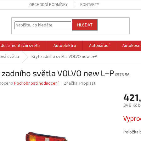
OBCHODNÍ PODMÍNKY
KONTAKTY
HLEDAT
idel a montážní světla
Autoelektro
Autonářadí
Autokosm
ová světla
Kryt zadního světla VOLVO new L+P
 zadního světla VOLVO new L+P
0576-56
né
noceno
Podrobnosti hodnocení
Značka:
Proplast
ní
421
u
348 Kč 
Měrná
Vypro
cena:
ek.
Položka 