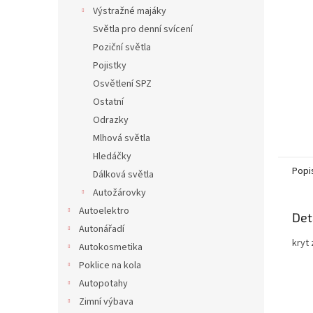
n
Výstražné majáky
e
Světla pro denní svícení
l
Poziční světla
Pojistky
Osvětlení SPZ
Ostatní
Odrazky
Mlhová světla
Hledáčky
Popi
Dálková světla
Autožárovky
Autoelektro
Det
Autonářadí
kryt
Autokosmetika
Poklice na kola
Autopotahy
Zimní výbava