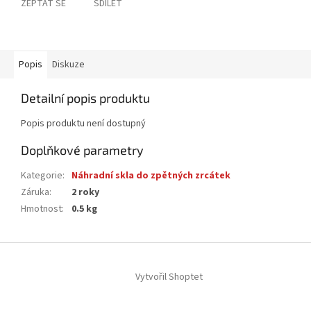
ZEPTAT SE
SDÍLET
Popis
Diskuze
Detailní popis produktu
Popis produktu není dostupný
Doplňkové parametry
Kategorie
:
Náhradní skla do zpětných zrcátek
Záruka
:
2 roky
Hmotnost
:
0.5 kg
Z
á
Vytvořil Shoptet
p
a
t