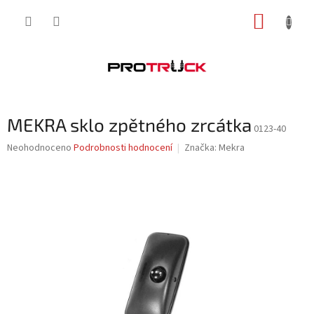
Přejít
NÁKUP
na
obsah
KOŠÍK
MEKRA sklo zpětného zrcátka
0123-40
Průměrné
Neohodnoceno
Podrobnosti hodnocení
Značka:
Mekra
hodnocení
produktu
je
0,0
z
5
hvězdiček.