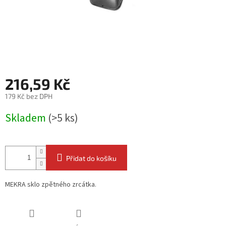
216,59 Kč
179 Kč bez DPH
Měrná
Skladem
(>5 ks)
cena:
Přidat do košíku
MEKRA sklo zpětného zrcátka.