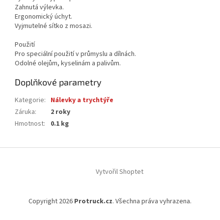
Zahnutá výlevka.
Ergonomický úchyt.
Vyjmutelné sítko z mosazi.
Použití
Pro speciální použití v průmyslu a dílnách.
Odolné olejům, kyselinám a palivům.
Doplňkové parametry
Kategorie
:
Nálevky a trychtýře
Záruka
:
2 roky
Hmotnost
:
0.1 kg
Z
á
Vytvořil Shoptet
p
a
t
Copyright 2026
Protruck.cz
. Všechna práva vyhrazena.
í