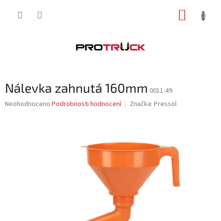
Přejít
NÁKUP
na
obsah
KOŠÍK
Nálevka zahnutá 160mm
0011-49
Průměrné
Neohodnoceno
Podrobnosti hodnocení
Značka:
Pressol
hodnocení
produktu
je
0,0
z
5
hvězdiček.