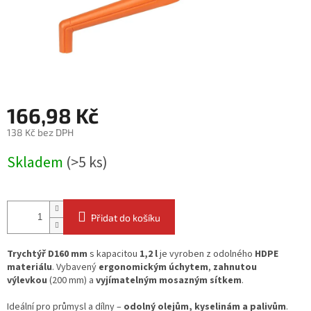
166,98 Kč
138 Kč bez DPH
Měrná
Skladem
(>5 ks)
cena:
Přidat do košíku
Trychtýř D160 mm
s kapacitou
1,2 l
je vyroben z odolného
HDPE
materiálu
. Vybavený
ergonomickým úchytem
,
zahnutou
výlevkou
(200 mm) a
vyjímatelným mosazným sítkem
.
Ideální pro průmysl a dílny –
odolný olejům, kyselinám a palivům
.