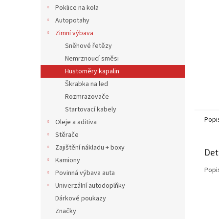
n
Poklice na kola
e
Autopotahy
l
Zimní výbava
Sněhové řetězy
Nemrznoucí směsi
Hustoměry kapalin
Škrabka na led
Rozmrazovače
Startovací kabely
Popi
Oleje a aditiva
Stěrače
Zajištění nákladu + boxy
Det
Kamiony
Popi
Povinná výbava auta
Univerzální autodoplňky
Dárkové poukazy
Značky