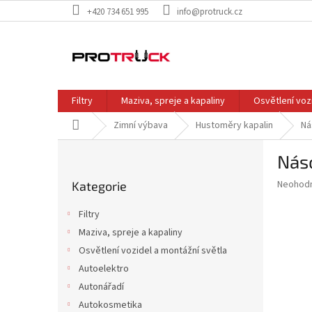
Přejít
+420 734 651 995
info@protruck.cz
na
obsah
Filtry
Maziva, spreje a kapaliny
Osvětlení voz
Domů
Zimní výbava
Hustoměry kapalin
Ná
P
Nás
o
Přeskočit
s
Průměr
Neohod
Kategorie
kategorie
t
hodnoce
r
produkt
Filtry
a
je
Maziva, spreje a kapaliny
0,0
n
z
Osvětlení vozidel a montážní světla
n
5
í
Autoelektro
hvězdič
p
Autonářadí
a
Autokosmetika