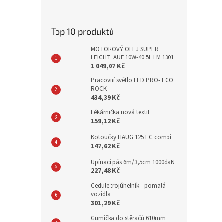
Top 10 produktů
MOTOROVÝ OLEJ SUPER
LEICHTLAUF 10W-40 5L LM 1301
1 049,07 Kč
Pracovní světlo LED PRO- ECO
ROCK
434,39 Kč
Lékárnička nová textil
159,12 Kč
Kotoučky HAUG 125 EC combi
147,62 Kč
Upínací pás 6m/3,5cm 1000daN
227,48 Kč
Cedule trojúhelník - pomalá
vozidla
301,29 Kč
Gumička do stěračů 610mm