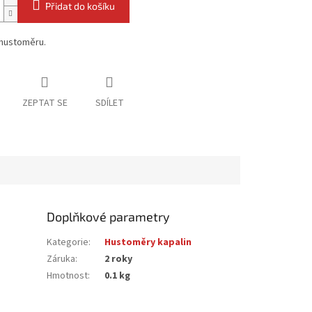
Přidat do košíku
hustoměru.
ZEPTAT SE
SDÍLET
Doplňkové parametry
Kategorie
:
Hustoměry kapalin
Záruka
:
2 roky
Hmotnost
:
0.1 kg