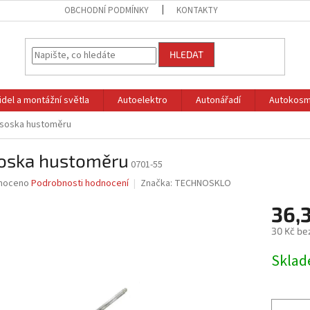
OBCHODNÍ PODMÍNKY
KONTAKTY
HLEDAT
idel a montážní světla
Autoelektro
Autonářadí
Autokosm
soska hustoměru
oska hustoměru
0701-55
né
noceno
Podrobnosti hodnocení
Značka:
TECHNOSKLO
ní
36,
u
30 Kč be
Měrná
Skla
cena:
ek.