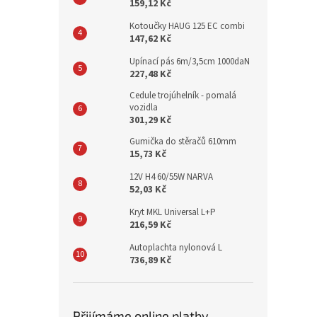
159,12 Kč
Kotoučky HAUG 125 EC combi
147,62 Kč
Upínací pás 6m/3,5cm 1000daN
227,48 Kč
Cedule trojúhelník - pomalá
vozidla
301,29 Kč
Gumička do stěračů 610mm
15,73 Kč
12V H4 60/55W NARVA
52,03 Kč
Kryt MKL Universal L+P
216,59 Kč
Autoplachta nylonová L
736,89 Kč
Přijímáme online platby