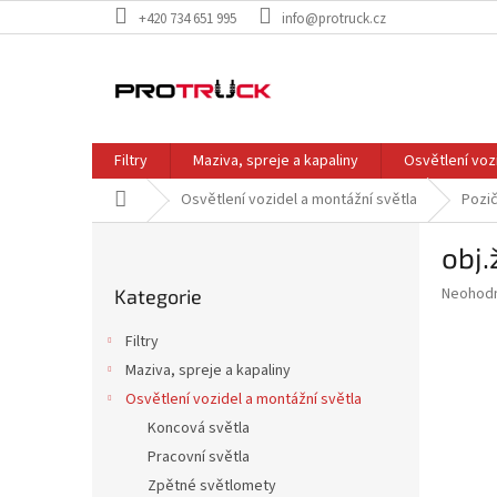
Přejít
+420 734 651 995
info@protruck.cz
na
obsah
Filtry
Maziva, spreje a kapaliny
Osvětlení voz
Domů
Osvětlení vozidel a montážní světla
Pozič
P
obj.
o
Přeskočit
s
Průměr
Neohod
Kategorie
kategorie
t
hodnoce
r
produkt
Filtry
a
je
Maziva, spreje a kapaliny
0,0
n
z
Osvětlení vozidel a montážní světla
n
5
í
Koncová světla
hvězdič
p
Pracovní světla
a
Zpětné světlomety