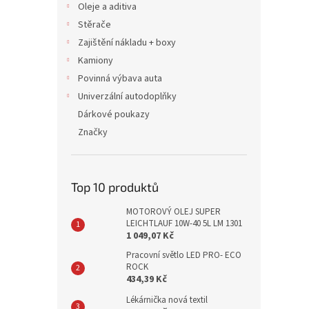
Oleje a aditiva
Stěrače
Zajištění nákladu + boxy
Kamiony
Povinná výbava auta
Univerzální autodoplňky
Dárkové poukazy
Značky
Top 10 produktů
MOTOROVÝ OLEJ SUPER
LEICHTLAUF 10W-40 5L LM 1301
1 049,07 Kč
Pracovní světlo LED PRO- ECO
ROCK
434,39 Kč
Lékárnička nová textil