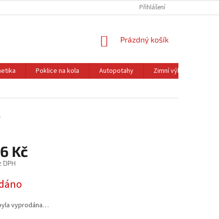
Přihlášení
NÁKUPNÍ
Prázdný košík
KOŠÍK
etika
Poklice na kola
Autopotahy
Zimní výbava
Ol
4
6 Kč
z DPH
dáno
byla vyprodána…