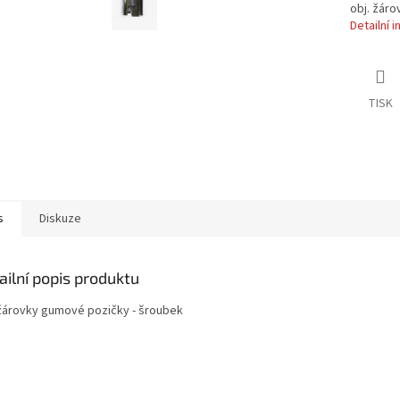
obj. žár
Detailní 
TISK
s
Diskuze
ailní popis produktu
 žárovky gumové pozičky - šroubek