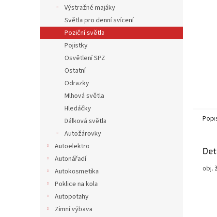
n
Výstražné majáky
e
Světla pro denní svícení
l
Poziční světla
Pojistky
Osvětlení SPZ
Ostatní
Odrazky
Mlhová světla
Hledáčky
Popi
Dálková světla
Autožárovky
Autoelektro
Det
Autonářadí
obj.
Autokosmetika
Poklice na kola
Autopotahy
Zimní výbava