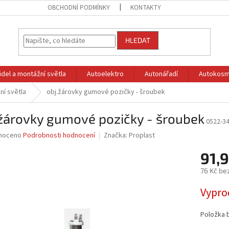
OBCHODNÍ PODMÍNKY
KONTAKTY
HLEDAT
idel a montážní světla
Autoelektro
Autonářadí
Autokosm
ní světla
obj.žárovky gumové pozičky - šroubek
žárovky gumové pozičky - šroubek
0522-3
né
noceno
Podrobnosti hodnocení
Značka:
Proplast
ní
91,9
u
76 Kč be
Měrná
Vypro
cena:
ek.
Položka 