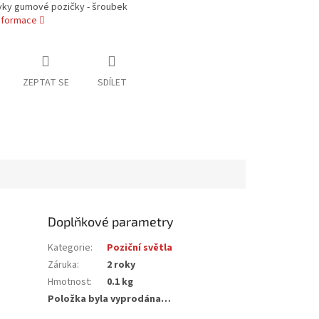
ovky gumové pozičky - šroubek
informace
ZEPTAT SE
SDÍLET
Doplňkové parametry
Kategorie
:
Poziční světla
Záruka
:
2 roky
Hmotnost
:
0.1 kg
Položka byla vyprodána…