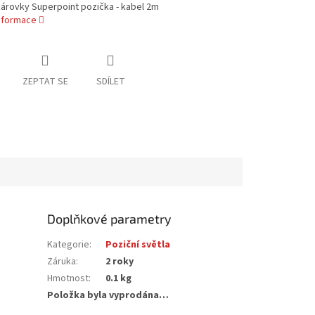
árovky Superpoint pozička - kabel 2m
informace
ZEPTAT SE
SDÍLET
Doplňkové parametry
Kategorie
:
Poziční světla
Záruka
:
2 roky
Hmotnost
:
0.1 kg
Položka byla vyprodána…