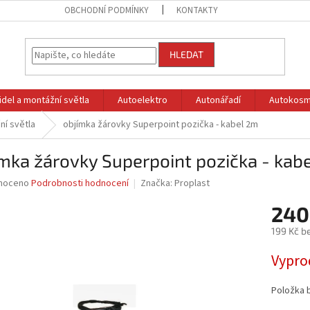
OBCHODNÍ PODMÍNKY
KONTAKTY
HLEDAT
idel a montážní světla
Autoelektro
Autonářadí
Autokosm
ní světla
objímka žárovky Superpoint pozička - kabel 2m
mka žárovky Superpoint pozička - kab
né
noceno
Podrobnosti hodnocení
Značka:
Proplast
ní
240
u
199 Kč b
Měrná
Vypro
cena:
ek.
Položka 