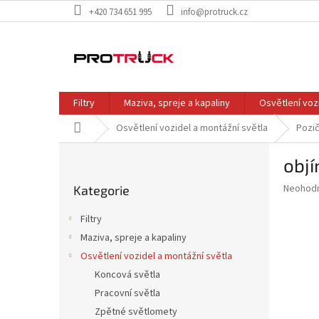
Přejít
+420 734 651 995
info@protruck.cz
na
obsah
Filtry
Maziva, spreje a kapaliny
Osvětlení voz
Domů
Osvětlení vozidel a montážní světla
Pozič
P
objí
o
Přeskočit
s
Průměr
Neohod
Kategorie
kategorie
t
hodnoce
r
produkt
Filtry
a
je
Maziva, spreje a kapaliny
0,0
n
z
Osvětlení vozidel a montážní světla
n
5
í
Koncová světla
hvězdič
p
Pracovní světla
a
Zpětné světlomety