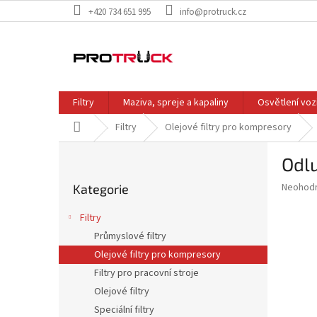
Přejít
+420 734 651 995
info@protruck.cz
na
obsah
Filtry
Maziva, spreje a kapaliny
Osvětlení voz
Domů
Filtry
Olejové filtry pro kompresory
P
Odl
o
Přeskočit
s
Průměr
Neohod
Kategorie
kategorie
t
hodnoce
r
produkt
Filtry
a
je
Průmyslové filtry
0,0
n
z
Olejové filtry pro kompresory
n
5
í
Filtry pro pracovní stroje
hvězdič
p
Olejové filtry
a
Speciální filtry