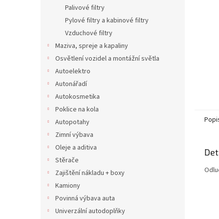
n
Palivové filtry
e
Pylové filtry a kabinové filtry
l
Vzduchové filtry
Maziva, spreje a kapaliny
Osvětlení vozidel a montážní světla
Autoelektro
Autonářadí
Autokosmetika
Poklice na kola
Popi
Autopotahy
Zimní výbava
Oleje a aditiva
Det
Stěrače
Odlu
Zajištění nákladu + boxy
Kamiony
Povinná výbava auta
Univerzální autodoplňky