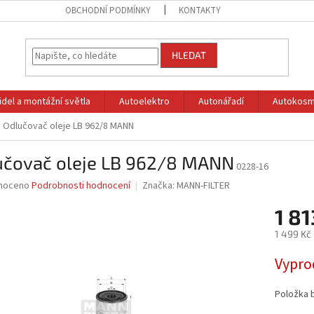
OBCHODNÍ PODMÍNKY
KONTAKTY
HLEDAT
idel a montážní světla
Autoelektro
Autonářadí
Autokosm
Odlučovač oleje LB 962/8 MANN
učovač oleje LB 962/8 MANN
0228-16
né
noceno
Podrobnosti hodnocení
Značka:
MANN-FILTER
ní
1 81
u
1 499 Kč
Měrná
Vypro
cena:
ek.
Položka 