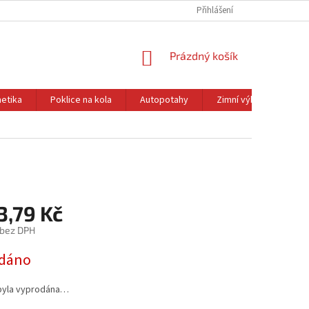
Přihlášení
NÁKUPNÍ
Prázdný košík
KOŠÍK
etika
Poklice na kola
Autopotahy
Zimní výbava
Ol
3,79 Kč
 bez DPH
dáno
byla vyprodána…