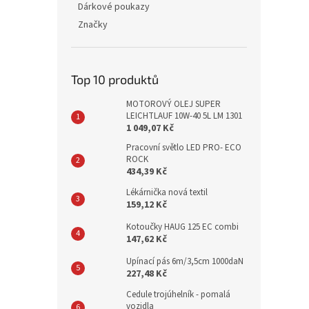
Dárkové poukazy
Značky
Top 10 produktů
MOTOROVÝ OLEJ SUPER
LEICHTLAUF 10W-40 5L LM 1301
1 049,07 Kč
Pracovní světlo LED PRO- ECO
ROCK
434,39 Kč
Lékárnička nová textil
159,12 Kč
Kotoučky HAUG 125 EC combi
147,62 Kč
Upínací pás 6m/3,5cm 1000daN
227,48 Kč
Cedule trojúhelník - pomalá
vozidla