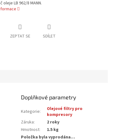
č oleje LB 962/8 MANN.
informace
ZEPTAT SE
SDÍLET
Doplňkové parametry
Olejové filtry pro
Kategorie
:
kompresory
Záruka
:
2 roky
Hmotnost
:
1.5 kg
Položka byla vyprodána…