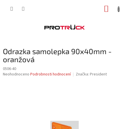
Přejít
NÁKUP
na
obsah
KOŠÍK
Odrazka samolepka 90x40mm -
oranžová
0506-40
Průměrné
Neohodnoceno
Podrobnosti hodnocení
Značka:
President
hodnocení
produktu
je
0,0
z
5
hvězdiček.