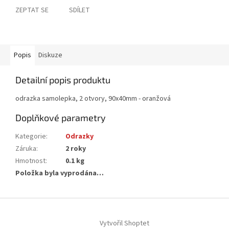
ZEPTAT SE
SDÍLET
Popis
Diskuze
Detailní popis produktu
odrazka samolepka, 2 otvory, 90x40mm - oranžová
Doplňkové parametry
Kategorie
:
Odrazky
Záruka
:
2 roky
Hmotnost
:
0.1 kg
Položka byla vyprodána…
Z
á
Vytvořil Shoptet
p