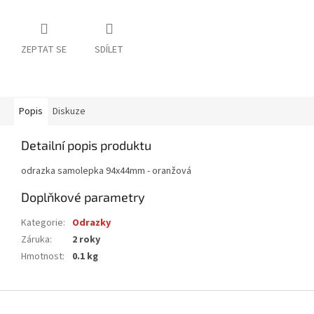
ZEPTAT SE
SDÍLET
Popis
Diskuze
Detailní popis produktu
odrazka samolepka 94x44mm - oranžová
Doplňkové parametry
Kategorie
:
Odrazky
Záruka
:
2 roky
Hmotnost
:
0.1 kg
Z
á