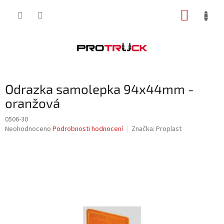
Přejít
NÁKUP
na
obsah
KOŠÍK
Odrazka samolepka 94x44mm -
oranžová
0506-30
Průměrné
Neohodnoceno
Podrobnosti hodnocení
Značka:
Proplast
hodnocení
produktu
je
0,0
z
5
hvězdiček.