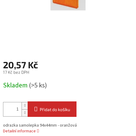
20,57 Kč
17 Kč bez DPH
Měrná
Skladem
(>5 ks)
cena:
Přidat do košíku
odrazka samolepka 94x44mm - oranžová
Detailní informace