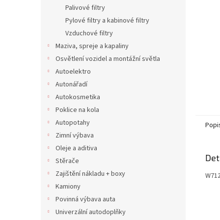
n
Palivové filtry
e
Pylové filtry a kabinové filtry
l
Vzduchové filtry
Maziva, spreje a kapaliny
Osvětlení vozidel a montážní světla
Autoelektro
Autonářadí
Autokosmetika
Poklice na kola
Autopotahy
Popi
Zimní výbava
Oleje a aditiva
Det
Stěrače
Zajištění nákladu + boxy
W712
Kamiony
Povinná výbava auta
Univerzální autodoplňky