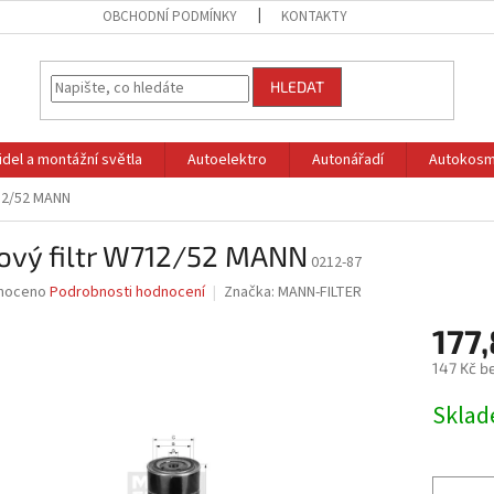
OBCHODNÍ PODMÍNKY
KONTAKTY
HLEDAT
idel a montážní světla
Autoelektro
Autonářadí
Autokosm
712/52 MANN
jový filtr W712/52 MANN
0212-87
né
noceno
Podrobnosti hodnocení
Značka:
MANN-FILTER
ní
177,
u
147 Kč b
Měrná
Skla
cena:
ek.