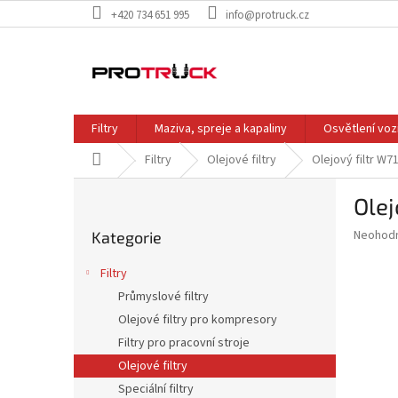
Přejít
+420 734 651 995
info@protruck.cz
na
obsah
Filtry
Maziva, spreje a kapaliny
Osvětlení voz
Domů
Filtry
Olejové filtry
Olejový filtr W
P
Ole
o
Přeskočit
s
Průměr
Neohod
Kategorie
kategorie
t
hodnoce
r
produkt
Filtry
a
je
Průmyslové filtry
0,0
n
z
Olejové filtry pro kompresory
n
5
í
Filtry pro pracovní stroje
hvězdič
p
Olejové filtry
a
Speciální filtry