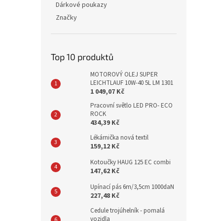
Dárkové poukazy
Značky
Top 10 produktů
MOTOROVÝ OLEJ SUPER
LEICHTLAUF 10W-40 5L LM 1301
1 049,07 Kč
Pracovní světlo LED PRO- ECO
ROCK
434,39 Kč
Lékárnička nová textil
159,12 Kč
Kotoučky HAUG 125 EC combi
147,62 Kč
Upínací pás 6m/3,5cm 1000daN
227,48 Kč
Cedule trojúhelník - pomalá
vozidla