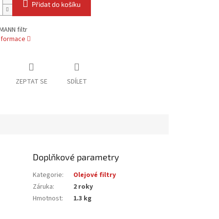
Přidat do košíku
ANN filtr
informace
ZEPTAT SE
SDÍLET
Doplňkové parametry
Kategorie
:
Olejové filtry
Záruka
:
2 roky
Hmotnost
:
1.3 kg