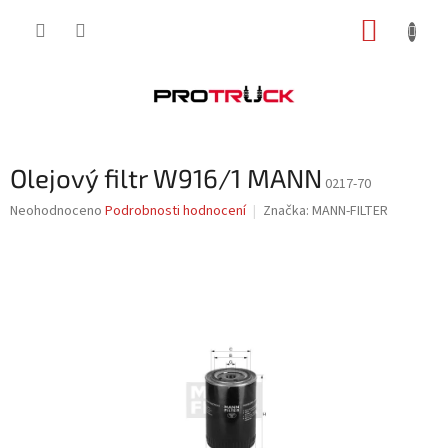
Přejít
NÁKUP
na
obsah
KOŠÍK
Olejový filtr W916/1 MANN
0217-70
Průměrné
Neohodnoceno
Podrobnosti hodnocení
Značka:
MANN-FILTER
hodnocení
produktu
je
0,0
z
5
hvězdiček.