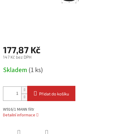
177,87 Kč
147 Kč bez DPH
Měrná
Skladem
(1 ks)
cena:
Přidat do košíku
W916/1 MANN filtr
Detailní informace