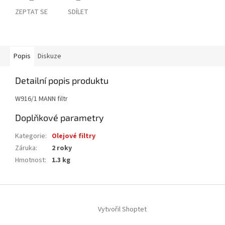
ZEPTAT SE
SDÍLET
Popis
Diskuze
Detailní popis produktu
W916/1 MANN filtr
Doplňkové parametry
Kategorie
:
Olejové filtry
Záruka
:
2 roky
Hmotnost
:
1.3 kg
Z
á
Vytvořil Shoptet
p
a