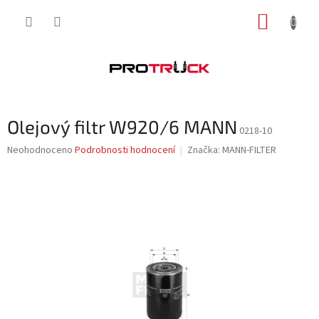
Přejít
NÁKUP
na
obsah
KOŠÍK
Olejový filtr W920/6 MANN
0218-10
Průměrné
Neohodnoceno
Podrobnosti hodnocení
Značka:
MANN-FILTER
hodnocení
produktu
je
0,0
z
5
hvězdiček.