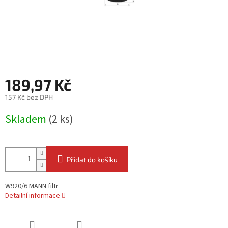
189,97 Kč
157 Kč bez DPH
Měrná
Skladem
(2 ks)
cena:
Přidat do košíku
W920/6 MANN filtr
Detailní informace