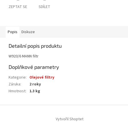
ZEPTAT SE
SDÍLET
Popis
Diskuze
Detailní popis produktu
W920/6 MANN filtr
Doplňkové parametry
Kategorie
:
Olejové filtry
Záruka
:
2 roky
Hmotnost
:
1.3 kg
Z
á
Vytvořil Shoptet
p
a