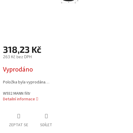
318,23 Kč
263 Kč bez DPH
Měrná
Vyprodáno
cena:
Položka byla vyprodána…
W932 MANN filtr
Detailní informace
ZEPTAT SE
SDÍLET