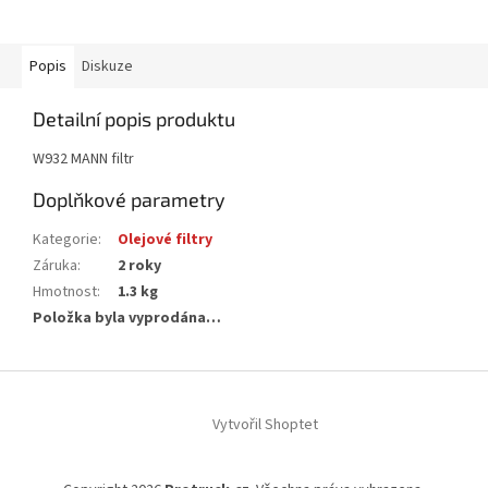
Popis
Diskuze
Detailní popis produktu
W932 MANN filtr
Doplňkové parametry
Kategorie
:
Olejové filtry
Záruka
:
2 roky
Hmotnost
:
1.3 kg
Položka byla vyprodána…
Z
á
Vytvořil Shoptet
p
a
t