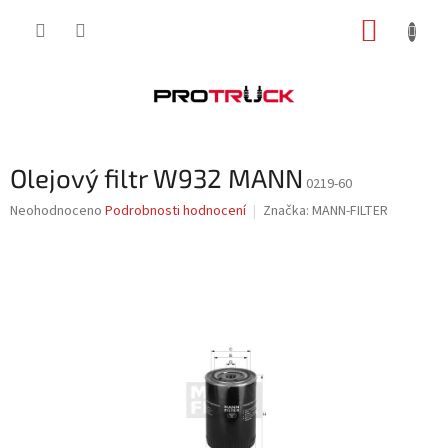
Přejít
NÁKUP
na
obsah
KOŠÍK
Olejový filtr W932 MANN
0219-60
Průměrné
Neohodnoceno
Podrobnosti hodnocení
Značka:
MANN-FILTER
hodnocení
produktu
je
0,0
z
5
hvězdiček.