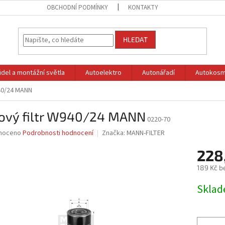
OBCHODNÍ PODMÍNKY
KONTAKTY
HLEDAT
idel a montážní světla
Autoelektro
Autonářadí
Autokosm
940/24 MANN
jový filtr W940/24 MANN
0220-70
né
noceno
Podrobnosti hodnocení
Značka:
MANN-FILTER
ní
228
u
189 Kč b
Měrná
Skla
cena:
ek.