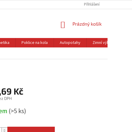
Přihlášení
NÁKUPNÍ
Prázdný košík
KOŠÍK
etika
Poklice na kola
Autopotahy
Zimní výbava
Ol
,69 Kč
ez DPH
dem
(>5 ks)