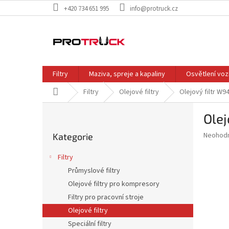
Přejít
+420 734 651 995
info@protruck.cz
na
obsah
Filtry
Maziva, spreje a kapaliny
Osvětlení voz
Domů
Filtry
Olejové filtry
Olejový filtr W
P
Ole
o
Přeskočit
s
Průměr
Neohod
Kategorie
kategorie
t
hodnoce
r
produkt
Filtry
a
je
Průmyslové filtry
0,0
n
z
Olejové filtry pro kompresory
n
5
í
Filtry pro pracovní stroje
hvězdič
p
Olejové filtry
a
Speciální filtry