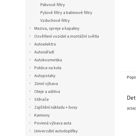
n
Palivové filtry
e
Pylové filtry a kabinové filtry
l
Vzduchové filtry
Maziva, spreje a kapaliny
Osvětlení vozidel a montážní světla
Autoelektro
Autonářadí
Autokosmetika
Poklice na kola
Autopotahy
Popi
Zimní výbava
Oleje a aditiva
Det
Stěrače
Zajištění nákladu + boxy
W940
Kamiony
Povinná výbava auta
Univerzální autodoplňky