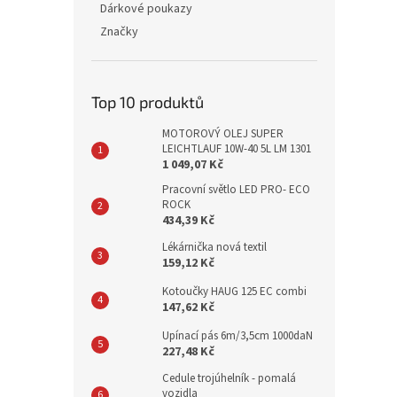
Dárkové poukazy
Značky
Top 10 produktů
MOTOROVÝ OLEJ SUPER
LEICHTLAUF 10W-40 5L LM 1301
1 049,07 Kč
Pracovní světlo LED PRO- ECO
ROCK
434,39 Kč
Lékárnička nová textil
159,12 Kč
Kotoučky HAUG 125 EC combi
147,62 Kč
Upínací pás 6m/3,5cm 1000daN
227,48 Kč
Cedule trojúhelník - pomalá
vozidla