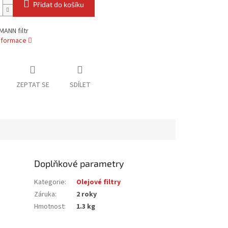
Přidat do košíku
ANN filtr
informace
ZEPTAT SE
SDÍLET
Doplňkové parametry
Kategorie
:
Olejové filtry
Záruka
:
2 roky
Hmotnost
:
1.3 kg