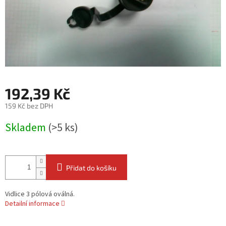
192,39 Kč
159 Kč bez DPH
Měrná
Skladem
(>5 ks)
cena:
Přidat do košíku
Vidlice 3 pólová oválná.
Detailní informace