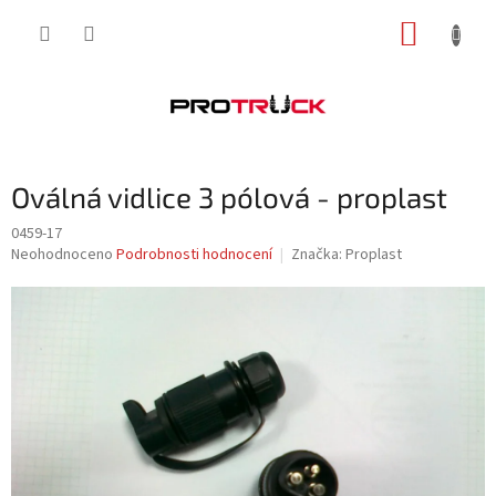
Přejít
NÁKUP
na
obsah
KOŠÍK
Oválná vidlice 3 pólová - proplast
0459-17
Průměrné
Neohodnoceno
Podrobnosti hodnocení
Značka:
Proplast
hodnocení
produktu
je
0,0
z
5
hvězdiček.