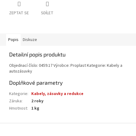
ZEPTAT SE
SDÍLET
Popis
Diskuze
Detailní popis produktu
Objednací číslo: 0459.17 Výrobce: Proplast Kategorie: Kabely a
autozásuvky
Doplňkové parametry
Kategorie
:
Kabely, zásuvky a redukce
Záruka
:
2 roky
Hmotnost
:
1 kg
Z
á