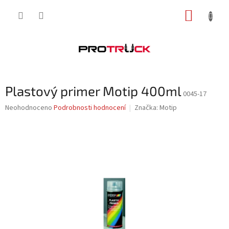
Přejít
NÁKUP
na
obsah
KOŠÍK
Plastový primer Motip 400ml
0045-17
Průměrné
Neohodnoceno
Podrobnosti hodnocení
Značka:
Motip
hodnocení
produktu
je
0,0
z
5
hvězdiček.