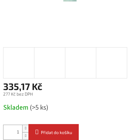
335,17 Kč
277 Kč bez DPH
Měrná
Skladem
(>5 ks)
cena:
Přidat do košíku