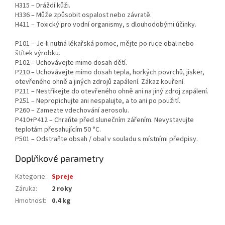
H315 – Dráždí kůži.
H336 – Může způsobit ospalost nebo závratě.
H411 – Toxický pro vodní organismy, s dlouhodobými účinky.
P101 – Je-li nutná lékařská pomoc, mějte po ruce obal nebo
štítek výrobku.
P102 – Uchovávejte mimo dosah dětí.
P210 – Uchovávejte mimo dosah tepla, horkých povrchů, jisker,
otevřeného ohně a jiných zdrojů zapálení. Zákaz kouření.
P211 – Nestříkejte do otevřeného ohně ani na jiný zdroj zapálení.
P251 – Nepropichujte ani nespalujte, a to ani po použití.
P260 – Zamezte vdechování aerosolu.
P410+P412 – Chraňte před slunečním zářením. Nevystavujte
teplotám přesahujícím 50 °C.
P501 – Odstraňte obsah / obal v souladu s místními předpisy.
Doplňkové parametry
Kategorie
:
Spreje
Záruka
:
2 roky
Hmotnost
:
0.4 kg