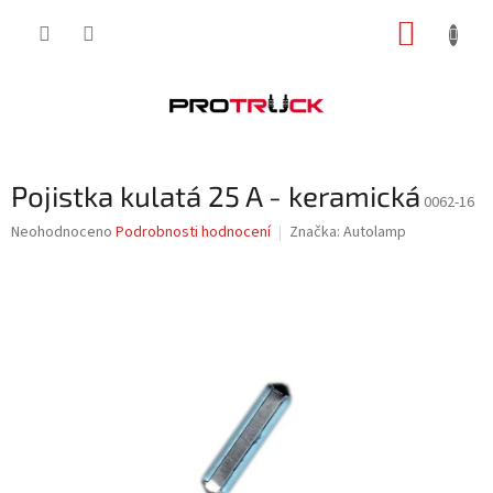
Přejít
NÁKUP
na
obsah
KOŠÍK
Pojistka kulatá 25 A - keramická
0062-16
Průměrné
Neohodnoceno
Podrobnosti hodnocení
Značka:
Autolamp
hodnocení
produktu
je
0,0
z
5
hvězdiček.