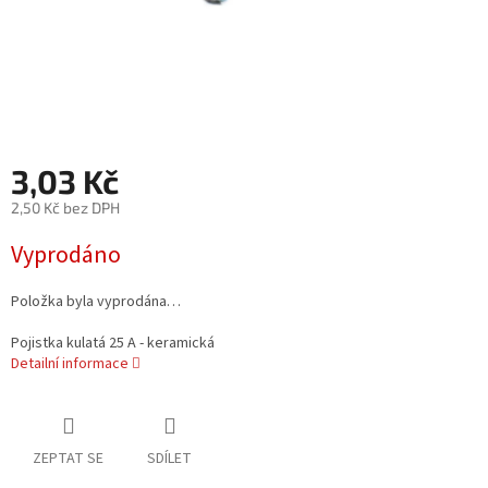
3,03 Kč
2,50 Kč bez DPH
Měrná
Vyprodáno
cena:
Položka byla vyprodána…
Pojistka kulatá 25 A - keramická
Detailní informace
ZEPTAT SE
SDÍLET