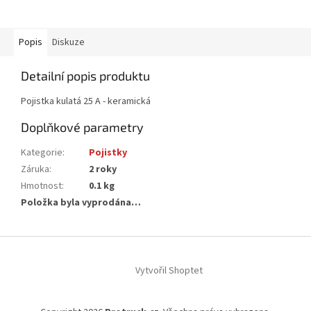
Popis
Diskuze
Detailní popis produktu
Pojistka kulatá 25 A - keramická
Doplňkové parametry
Kategorie
:
Pojistky
Záruka
:
2 roky
Hmotnost
:
0.1 kg
Položka byla vyprodána…
Z
á
Vytvořil Shoptet
p
a
t