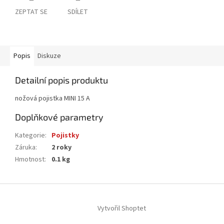
ZEPTAT SE
SDÍLET
Popis
Diskuze
Detailní popis produktu
nožová pojistka MINI 15 A
Doplňkové parametry
Kategorie
:
Pojistky
Záruka
:
2 roky
Hmotnost
:
0.1 kg
Z
á
Vytvořil Shoptet
p
a