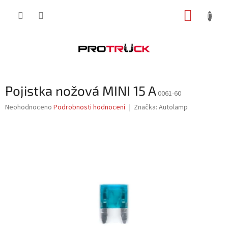
Přejít
NÁKUP
na
obsah
KOŠÍK
Pojistka nožová MINI 15 A
0061-60
Průměrné
Neohodnoceno
Podrobnosti hodnocení
Značka:
Autolamp
hodnocení
produktu
je
0,0
z
5
hvězdiček.