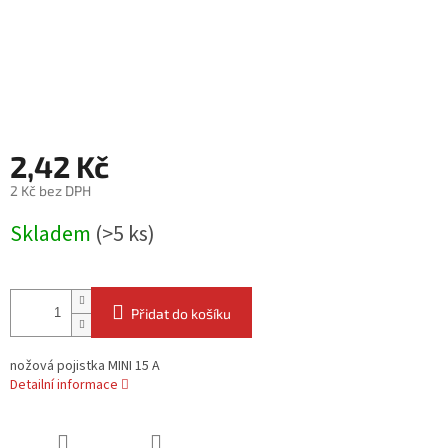
2,42 Kč
2 Kč bez DPH
Měrná
Skladem
(>5 ks)
cena:
Přidat do košíku
nožová pojistka MINI 15 A
Detailní informace